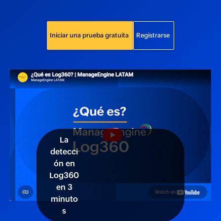
Iniciar una prueba gratuita
Registrarse
La
detecci
ón en
Log360
en 3
minuto
s