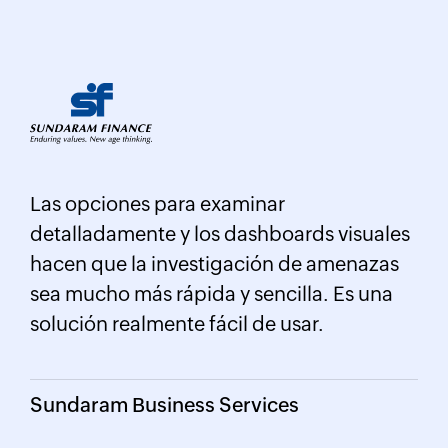
r,
Lo
Las opciones para examinar
e
int
detalladamente y los dashboards visuales
an
inu
hacen que la investigación de amenazas
int
sea mucho más rápida y sencilla. Es una
cer
dat
solución realmente fácil de usar.
CI
Sundaram Business Services