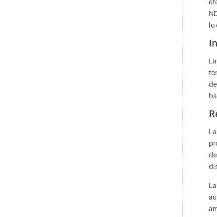
ef
ND
lo
I
La
te
de
ba
R
La
pr
de
di
La
au
am