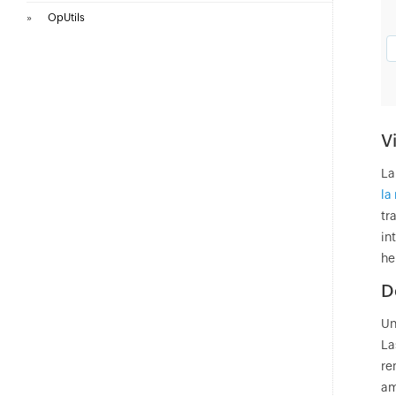
»
OpUtils
V
La
la
tr
in
he
D
Un
La
re
am