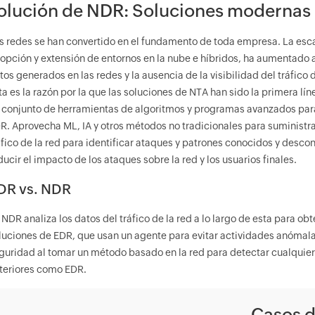
olución de NDR: Soluciones moderna
s redes se han convertido en el fundamento de toda empresa. La esca
opción y extensión de entornos en la nube e híbridos, ha aumentado
tos generados en las redes y la ausencia de la visibilidad del tráfic
ta es la razón por la que las soluciones de NTA han sido la primera l
 conjunto de herramientas de algoritmos y programas avanzados para 
R. Aprovecha ML, IA y otros métodos no tradicionales para suministrar
áfico de la red para identificar ataques y patrones conocidos y desc
ducir el impacto de los ataques sobre la red y los usuarios finales.
DR vs. NDR
 NDR analiza los datos del tráfico de la red a lo largo de esta para obt
luciones de EDR, que usan un agente para evitar actividades anómalas
guridad al tomar un método basado en la red para detectar cualquie
teriores como EDR.
Casos d