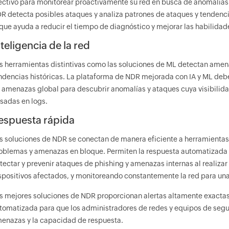
ectivo para monitorear proactivamente su red en busca de anomalías e
R detecta posibles ataques y analiza patrones de ataques y tendenci
 que ayuda a reducir el tiempo de diagnóstico y mejorar las habilid
nteligencia de la red
s herramientas distintivas como las soluciones de ML detectan amen
ndencias históricas. La plataforma de NDR mejorada con IA y ML debe 
 amenazas global para descubrir anomalías y ataques cuya visibilida
sadas en logs.
espuesta rápida
s soluciones de NDR se conectan de manera eficiente a herramientas
oblemas y amenazas en bloque. Permiten la respuesta automatizada p
tectar y prevenir ataques de phishing y amenazas internas al realiza
spositivos afectados, y monitoreando constantemente la red para una
s mejores soluciones de NDR proporcionan alertas altamente exactas,
tomatizada para que los administradores de redes y equipos de seguri
enazas y la capacidad de respuesta.