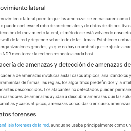
ovimiento lateral
 movimiento lateral permite que las amenazas se enmascaren como trá
to puede conllevar el robo de credenciales y de datos de dispositivos.
tección del movimiento lateral, el método se está volviendo obsoleto
rewall de la red y depende sobre todo de las firmas. Establecer umbra
 organizaciones grandes, ya que no hay un umbral que se ajuste a c
la NDR monitorear la red con respecto a cada host.
acería de amenazas y detección de amenazas d
 cacería de amenazas involucra aislar casos atípicos, analizándolos 
rramientas de firmas, las reglas, los algoritmos predefinidos y la 
acantes desconocidos. Los atacantes no detectados pueden permanece
n cazadores de amenazas ayudan a descubrir amenazas que las soluc
omalías y casos atípicos, amenazas conocidas o en curso, amenazas
atos forenses
análisis forenses de la red
, aunque se usaba principalmente como un