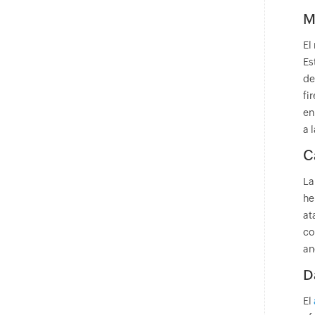
M
El
Es
de
fi
en
a 
C
La
he
at
co
an
D
El