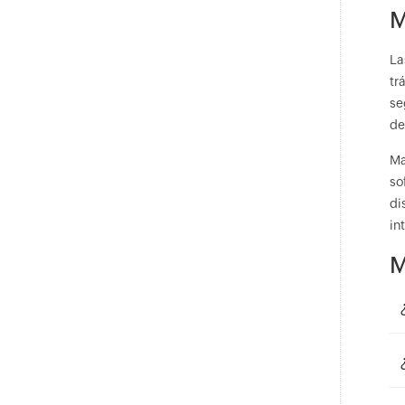
M
La
tr
se
de
Ma
so
di
in
M