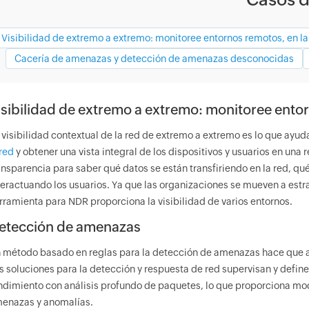
Visibilidad de extremo a extremo: monitoree entornos remotos, en l
Cacería de amenazas y detección de amenazas desconocidas
isibilidad de extremo a extremo: monitoree ento
 visibilidad contextual de la red de extremo a extremo es lo que ayud
 red
y obtener una vista integral de los dispositivos y usuarios en un
ansparencia para saber qué datos se están transfiriendo en la red, qué
teractuando los usuarios. Ya que las organizaciones se mueven a estra
rramienta para NDR proporciona la visibilidad de varios entornos.
etección de amenazas
 método basado en reglas para la detección de amenazas hace que al
s soluciones para la detección y respuesta de red supervisan y define
ndimiento con análisis profundo de paquetes, lo que proporciona mod
enazas y anomalías.