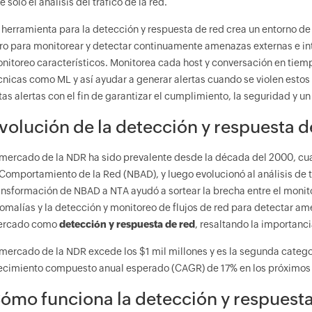
e solo el análisis del tráfico de la red.
 herramienta para la detección y respuesta de red crea un entorno d
ro para monitorear y detectar continuamente amenazas externas e int
nitoreo característicos. Monitorea cada host y conversación en tiemp
cnicas como ML y así ayudar a generar alertas cuando se violen esto
tas alertas con el fin de garantizar el cumplimiento, la seguridad y u
volución de la detección y respuesta d
 mercado de la NDR ha sido prevalente desde la década del 2000, c
 Comportamiento de la Red (NBAD), y luego evolucionó al análisis de t
ansformación de NBAD a NTA ayudó a sortear la brecha entre el monitor
omalías y la detección y monitoreo de flujos de red para detectar a
ercado como
detección y respuesta de red
, resaltando la importanc
 mercado de la NDR excede los $1 mil millones y es la segunda categ
ecimiento compuesto anual esperado (CAGR) de 17% en los próximos 
ómo funciona la detección y respuesta 