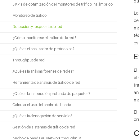
qu
5 KPIs de optimización del monitoreo de tráfico inalámbrico
La
Monitoreo de tráfico
ce
Detección y respuesta de red
mo
té
¿Cómo monitorear el tráfico de la red?
es
¿Qué es el analizador de protocolos?
E
Throughput de red
El
¿Qué es la análisis forense de redes?
el
Herramienta de análisis de tráfico de red
tr
an
¿Qué es la inspección profunda de paquetes?
m
Calcular el uso del ancho de banda
El
¿Qué es la denegación de servicio?
cr
Gestión de sistemas de tráfico de red
C
Ancho de banda vs. Network throughput