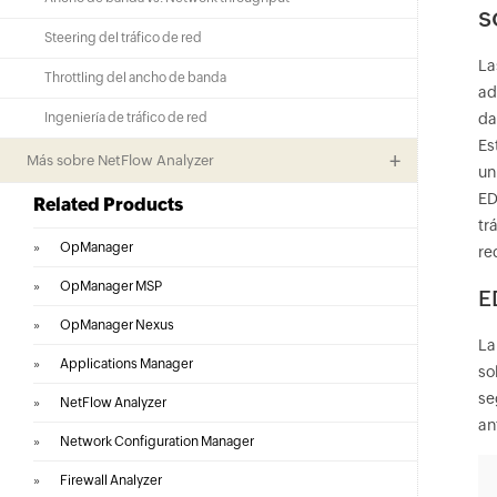
s
Steering del tráfico de red
La
Throttling del ancho de banda
ad
Ingeniería de tráfico de red
da
Es
Más sobre NetFlow Analyzer
un
ED
Related Products
tr
»
OpManager
re
»
OpManager MSP
E
»
OpManager Nexus
La
»
Applications Manager
so
se
»
NetFlow Analyzer
an
»
Network Configuration Manager
»
Firewall Analyzer