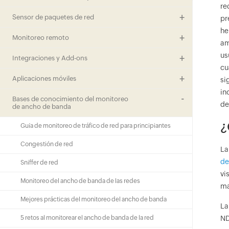
re
Sensor de paquetes de red
pr
he
Monitoreo remoto
am
us
Integraciones y Add-ons
cu
Aplicaciones móviles
si
in
Bases de conocimiento del monitoreo
de
de ancho de banda
¿
Guía de monitoreo de tráfico de red para principiantes
Congestión de red
La
de
Sniffer de red
vi
Monitoreo del ancho de banda de las redes
ma
Mejores prácticas del monitoreo del ancho de banda
La
5 retos al monitorear el ancho de banda de la red
ND