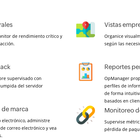
ales
Vistas empre
itor de rendimiento crítico y
Organice visualme
racción.
según las necesi
back
Reportes pe
pre supervisado con
OpManager propo
rumpida del servidor
perfiles de info
de forma intuiti
basados en clien
o de marca
Monitoreo d
o electrónico, administre
Supervise métrica
 de correo electrónico y vea
pérdida de paqu
s.