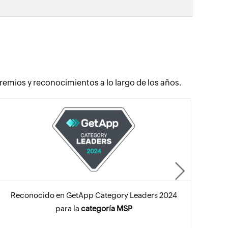
ios y reconocimientos a lo largo de los años.
Reconocido en GetApp Category Leaders 2024
Re
para la
categoría MSP
G