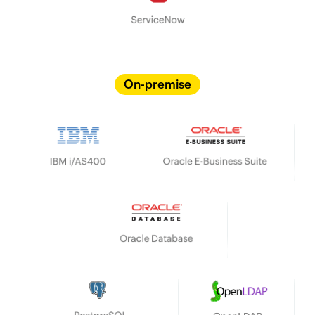
On-premise
IBM i/AS400
Oracle E-Business Suite
Oracle Database
HP UX
OpenLDAP