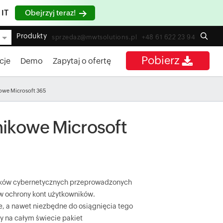
 IT
Obejrzyj teraz!
Produkty
sprzedaz@mwtsolutions.pl
+48 61 622 23 94
Pobierz
cje
Demo
Zapytaj o ofertę
kowe Microsoft 365
nikowe Microsoft
taków cybernetycznych przeprowadzonych
ów ochrony kont użytkowników.
e, a nawet niezbędne do osiągnięcia tego
y na całym świecie pakiet