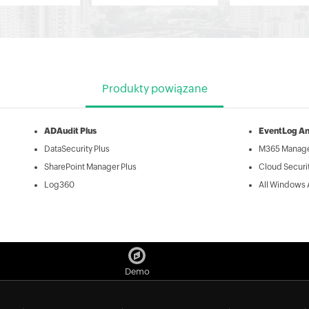
Produkty powiązane
ADAudit Plus
EventLog An
DataSecurity Plus
M365 Manage
SharePoint Manager Plus
Cloud Securit
Log360
All Windows 
Demo