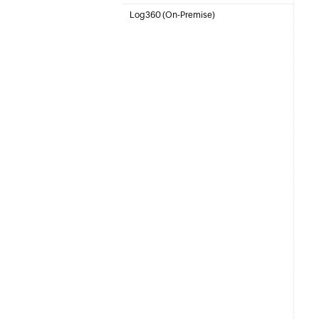
Integrated Identity & Access Management
Log360 (
On-Premise
)
Zintegrowane SIEM z zaawansowaną analityką
zagrożeń i UEBA opartą na metodach ML