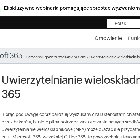
Ekskluzywne webinaria pomagające sprostać wyzwaniom
Polski
Omówienie
Funk
oft 365
Samoobsługowe zarządzanie hasłami
» Uwierzytelnianie wieloskładni
Uwierzytelnianie wieloskład
365
Biorąc pod uwagę coraz bardziej wyszukany charakter ostatnich a
przez hakerów, istnieje pilna potrzeba zastosowania nowych środk
Uwierzytelnianie wieloskładnikowe (MFA) może okazać się przydatn
celu. Microsoft 365, wcześniej Office 365, to powszechnie stosowan