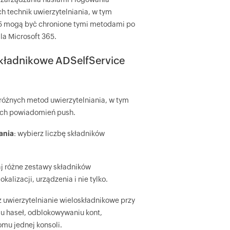
 technik uwierzytelniania, w tym
365 mogą być chronione tymi metodami po
la Microsoft 365.
składnikowe ADSelfService
 różnych metod uwierzytelniania, w tym
ych powiadomień push.
ania
: wybierz liczbę składników
aj różne zestawy składników
alizacji, urządzenia i nie tylko.
z uwierzytelnianie wieloskładnikowe przy
iu haseł, odblokowywaniu kont,
omu jednej konsoli.