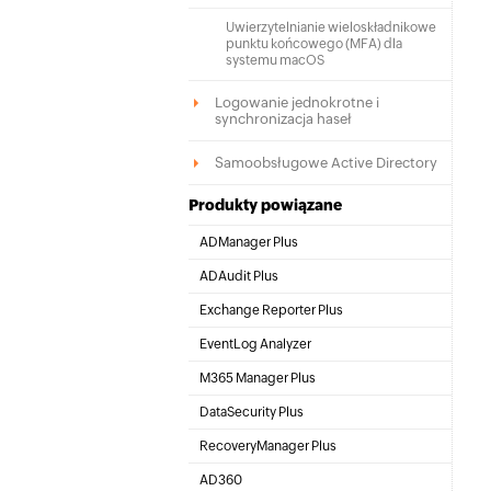
Uwierzytelnianie wieloskładnikowe
punktu końcowego (MFA) dla
systemu macOS
Logowanie jednokrotne i
synchronizacja haseł
Samoobsługowe Active Directory
Produkty powiązane
ADManager Plus
Zarządzanie i raportowanie Active Directory,
ADAudit Plus
Microsoft 365 i Exchange
Audyt zmian w czasie rzeczywistym w Active
Exchange Reporter Plus
Directory, plikach i serwerach Windows
Raportowanie, audyty i monitorowanie dla
EventLog Analyzer
hybrydowego Exchange i Skype
Wyczerpujące zarządzanie dziennikami i
M365 Manager Plus
zgodnością IT
Zarządzanie, raportowanie i inspekcje
DataSecurity Plus
Microsoft 365
Inspekcje plików, przeciwdziałanie wyciekom
RecoveryManager Plus
danych i ocena ryzyka danych
Tworzenie kopii zapasowych i odzyskiwanie
AD360
Active Directory, Microsoft 365 i Exchange