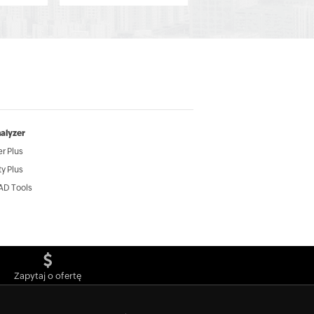
alyzer
r Plus
y Plus
AD Tools
Zapytaj o ofertę