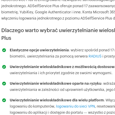
jednokrotnego. ADSelfService Plus oferuje ponad 17 zaawansowanych
biometrię, YubiKey, Google Authenticator i inne. Konta Microsoft 
włączeniu logowania jednokrotnego z poziomu ADSelfService Plus d
Dlaczego warto wybrać uwierzytelnianie wielo
Plus
Elastyczne opcje uwierzytelnienia
: wybierz spośród ponad 17
biometrii, uwierzytelniania za pomocą serwera
RADIUS
i prost
Uwierzytelnianie wieloskładnikowe z możliwością dostosow
uwierzytelniania i ich priorytet zgodnie ze swoimi wymogami.
Uwierzytelnianie wieloskładnikowe oparte na ryzyku
: wdraż
uwierzytelniania w zależności od uprawnień użytkownika, jego lok
Uwierzytelnianie wieloskładnikowe dla wielu platform
: Włąc
logowaniu do komputerów,
logowaniu do sieci VPN
, resetowan
logowaniu do aplikacji i dostępie do portalu — wszystko z pozi