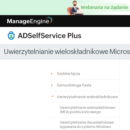
Webinaria na żądanie
Uwierzytelnianie wieloskładnikowe Micros
Szybkie łącza
Samoobsługa hasła
Uwierzytelnianie wieloskładnikowe
Uwierzytelnianie wieloskładnikowe
(MFA) punktu końcowego
Uwierzytelnianie dwuskładnikowe
logowania do systemu Windows