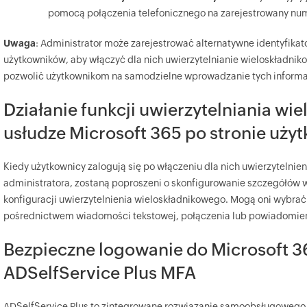
pomocą połączenia telefonicznego na zarejestrowany nu
Uwaga
: Administrator może zarejestrować alternatywne identyfikat
użytkowników, aby włączyć dla nich uwierzytelnianie wieloskładnik
pozwolić użytkownikom na samodzielne wprowadzanie tych informa
Działanie funkcji uwierzytelniania w
usłudze Microsoft 365 po stronie uży
Kiedy użytkownicy zalogują się po włączeniu dla nich uwierzytelnie
administratora, zostaną poproszeni o skonfigurowanie szczegółów
konfiguracji uwierzytelnienia wieloskładnikowego. Mogą oni wybrać
pośrednictwem wiadomości tekstowej, połączenia lub powiadomienia
Bezpieczne logowanie do Microsoft 
ADSelfService Plus MFA
ADSelfService Plus to zintegrowane rozwiązanie samoobsługowego 