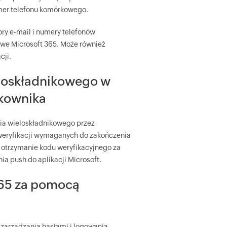
mer telefonu komórkowego.
ory e-mail i numery telefonów
owe Microsoft 365. Może również
cji.
ieloskładnikowego w
tkownika
nia wieloskładnikowego przez
 weryfikacji wymaganych do zakończenia
 otrzymanie kodu weryfikacyjnego za
 push do aplikacji Microsoft.
365 za pomocą
zarządzania hasłami i logowania