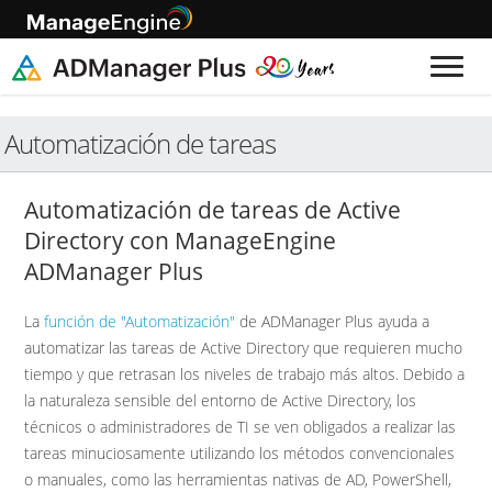
Automatización de tareas
Automatización de tareas de Active
Directory con ManageEngine
ADManager Plus
La
función de "Automatización"
de ADManager Plus ayuda a
automatizar las tareas de Active Directory que requieren mucho
tiempo y que retrasan los niveles de trabajo más altos. Debido a
la naturaleza sensible del entorno de Active Directory, los
técnicos o administradores de TI se ven obligados a realizar las
tareas minuciosamente utilizando los métodos convencionales
o manuales, como las herramientas nativas de AD, PowerShell,