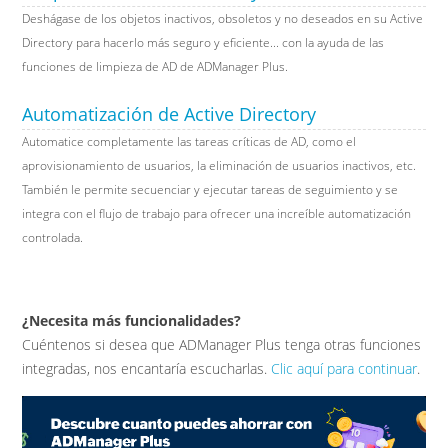
Deshágase de los objetos inactivos, obsoletos y no deseados en su Active
Directory para hacerlo más seguro y eficiente... con la ayuda de las
funciones de limpieza de AD de ADManager Plus.
Automatización de Active Directory
Automatice completamente las tareas críticas de AD, como el
aprovisionamiento de usuarios, la eliminación de usuarios inactivos, etc.
También le permite secuenciar y ejecutar tareas de seguimiento y se
integra con el flujo de trabajo para ofrecer una increíble automatización
controlada.
¿Necesita más funcionalidades?
Cuéntenos si desea que ADManager Plus tenga otras funciones
integradas, nos encantaría escucharlas.
Clic aquí para continuar
.