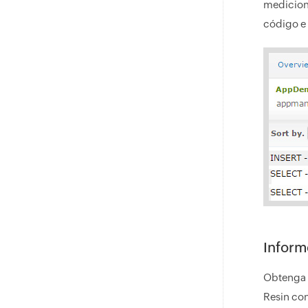
medicione
código e 
Inform
Obtenga u
Resin con