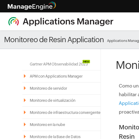
Monitoreo de Resin Application
Applications Manag
Moni
Gartner APM Observabilidad 2023
APM con Applications Manager
Como un s
Monitoreo de servidor
habilita
Monitoreo de virtualización
Applicat
proactiv
Monitoreo de infraestructura convergente
Monitoreo en la nube
Monito
Resin
Monitoreo de la Base de Datos