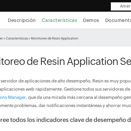
Améri
Descripción
Características
Demos
Document
er
»
Características
» Monitoreo de Resin Application
toreo de Resin Application Se
ervidor de aplicaciones de alto desempeño, Resin es muy popula
r aplicaciones web rápidamente. Gestione todos sus servidores d
ions Manager
, que da una mirada más cercana al desempeño gener
amente problemas, dar notificaciones instantáneas y ahorrar mu
ree todos los indicadores clave de desempeño de