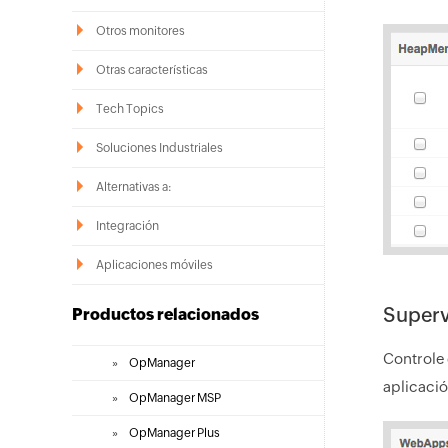
Otros monitores
Otras características
Tech Topics
Soluciones Industriales
Alternativas a:
Integración
Aplicaciones móviles
Superv
Productos relacionados
Controle 
»
OpManager
aplicació
»
OpManager MSP
»
OpManager Plus