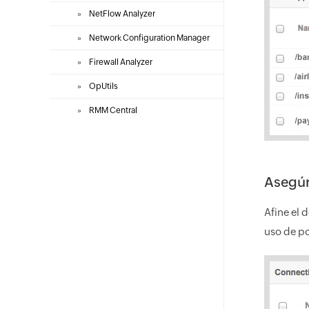
»
NetFlow Analyzer
»
Network Configuration Manager
»
Firewall Analyzer
»
OpUtils
»
RMM Central
Asegúr
Afine el 
uso de po