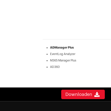
ADManager Plus
EventLog Analyzer
M365 Manager Plus
AD360
Downloaden