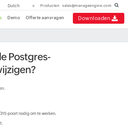
Dutch
Producten
sales@manageengine.com
s
Demo
Offerte aanvragen
Downloaden
de Postgres-
ijzigen?
en.
315-poort nodig om te werken.
t.