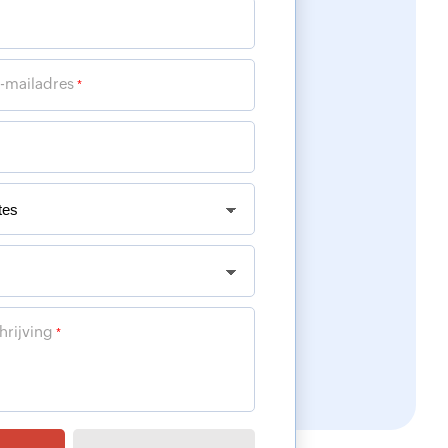
e-mailadres
*
rijving
*