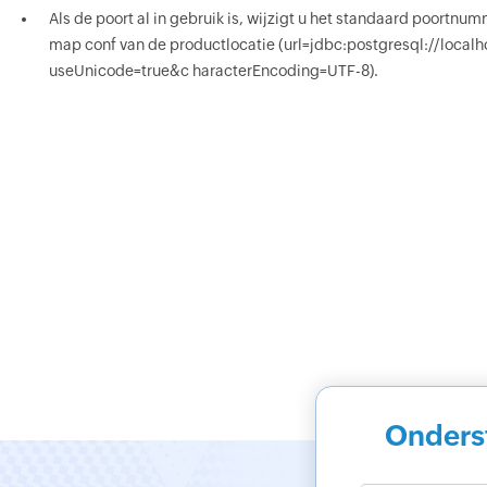
Als de poort al in gebruik is, wijzigt u het standaard poortn
map conf van de productlocatie (url=jdbc:postgresql://localh
useUnicode=true&c haracterEncoding=UTF-8).
Onders