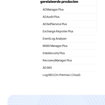
gerelateerde producten
ADManager Plus
Active Directory Management & Reporting
ADAudit Plus
Real-time Active Directory Auditing and UBA
ADSelfService Plus
Identity security with MFA, SSO, and SSPR
Exchange Reporter Plus
Exchange Server Auditing & Reporting
EventLog Analyzer
Real-time Log Analysis & Reporting
M365 Manager Plus
Microsoft 365 Management & Reporting Tool
DataSecurity Plus
File server auditing & data discovery
RecoveryManager Plus
Enterprise backup and recovery tool
AD360
Integrated Identity & Access Management
Log360 (
On-Premise
|
Cloud
)
Comprehensive SIEM and UEBA