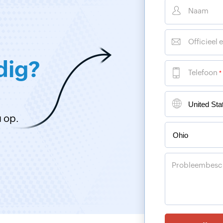
Naam
Officieel 
dig?
Telefoon
*
 op.
Probleembesch