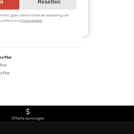
n
' klikt, gaat u akkoord met de verwerking van
s conform ons
Privacybeleidı
ce Plus
Plus
y Plus
Offerte aanvragen