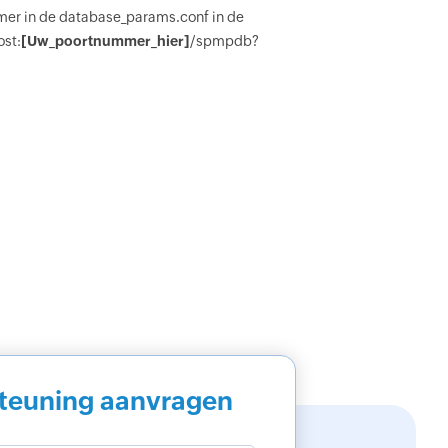
ummer in de database_params.conf in de
ost:
[Uw_poortnummer_hier]
/spmpdb?
teuning aanvragen