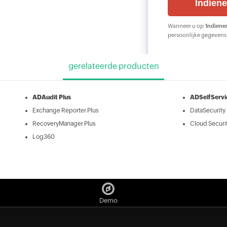
Wanneer u op '
Indiene
persoonlijke gegeven
gerelateerde producten
ADAudit Plus
ADSelfServi
Exchange Reporter Plus
DataSecurity 
RecoveryManager Plus
Cloud Securit
Log360
Demo