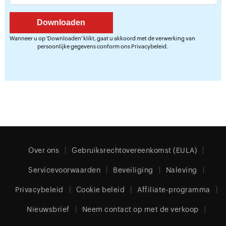
Wanneer u op 'Downloaden' klikt, gaat u akkoord met de verwerking van
persoonlijke gegevens conform ons
Privacybeleid
.
Over ons
Gebruiksrechtovereenkomst (EULA)
Servicevoorwaarden
Beveiliging
Naleving
Privacybeleid
Cookie beleid
Affiliate-programma
Nieuwsbrief
Neem contact op met de verkoop