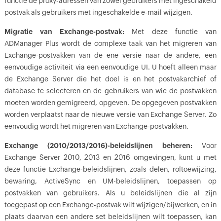
functie de proxy-adressen van zowel gebruikers met ingeschakeld
postvak als gebruikers met ingeschakelde e-mail wijzigen.
Migratie van Exchange-postvak:
Met deze functie van
ADManager Plus wordt de complexe taak van het migreren van
Exchange-postvakken van de ene versie naar de andere, een
eenvoudige activiteit via een eenvoudige UI. U hoeft alleen maar
de Exchange Server die het doel is en het postvakarchief of
database te selecteren en de gebruikers van wie de postvakken
moeten worden gemigreerd, opgeven. De opgegeven postvakken
worden verplaatst naar de nieuwe versie van Exchange Server. Zo
eenvoudig wordt het migreren van Exchange-postvakken.
Exchange (2010/2013/2016)-beleidslijnen beheren:
Voor
Exchange Server 2010, 2013 en 2016 omgevingen, kunt u met
deze functie Exchange-beleidslijnen, zoals delen, roltoewijzing,
bewaring, ActiveSync en UM-beleidslijnen, toepassen op
postvakken van gebruikers. Als u beleidslijnen die al zijn
toegepast op een Exchange-postvak wilt wijzigen/bijwerken, en in
plaats daarvan een andere set beleidslijnen wilt toepassen, kan