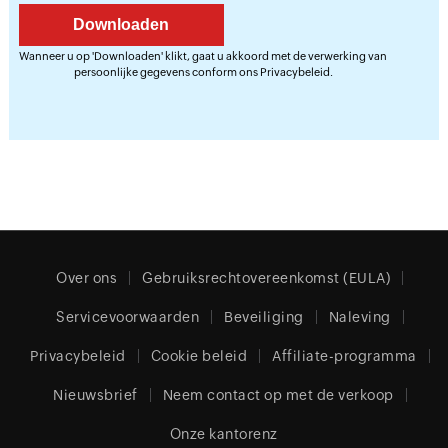
Wanneer u op 'Downloaden' klikt, gaat u akkoord met de verwerking van
persoonlijke gegevens conform ons
Privacybeleid
.
Over ons
Gebruiksrechtovereenkomst (EULA)
Servicevoorwaarden
Beveiliging
Naleving
Privacybeleid
Cookie beleid
Affiliate-programma
Nieuwsbrief
Neem contact op met de verkoop
Onze kantorenz