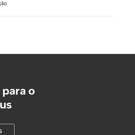
ação
 para o
lus
S