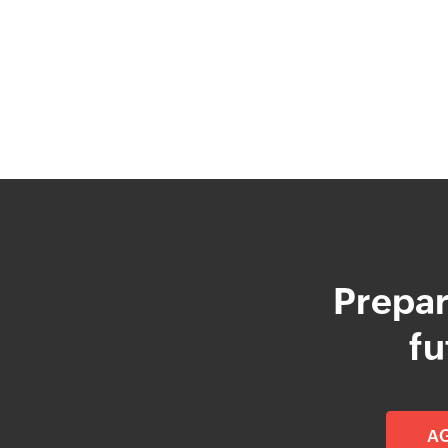
Prepar
fu
A