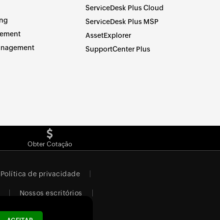
ServiceDesk Plus Cloud
ing
ServiceDesk Plus MSP
ement
AssetExplorer
management
SupportCenter Plus
Obter Cotação
Política de privacidade
Nossos escritórios