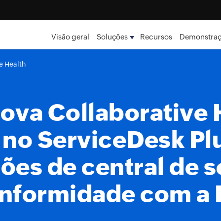
Visão geral
Soluções
Recursos
Demonstra
e Health
ova Collaborative 
 no ServiceDesk Pl
ões de central de s
nformidade com a