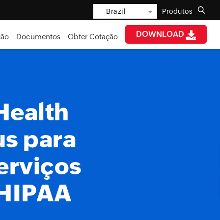
Brazil
Produtos
DOWNLOAD
ção
Documentos
Obter Cotação
Health
us para
erviços
 HIPAA