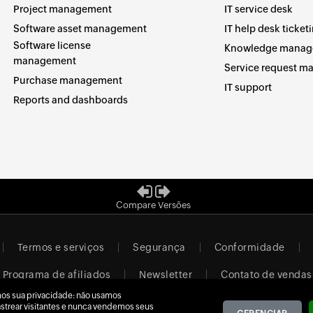
Project management
IT service desk
Software asset management
IT help desk ticket
Software license
Knowledge manag
management
Service request 
Purchase management
IT support
Reports and dashboards
Compare Versões
Termos e serviços
Segurança
Conformidade
Programa de afiliados
Newsletter
Contato de vendas
os sua privacidade: não usamos
Brazil (Português)
rastrear visitantes e nunca vendemos seus