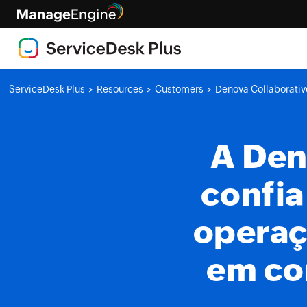
ServiceDesk Plus
Resources
Customers
Denova Collaborativ
>
>
>
A Den
confia
operaç
em co