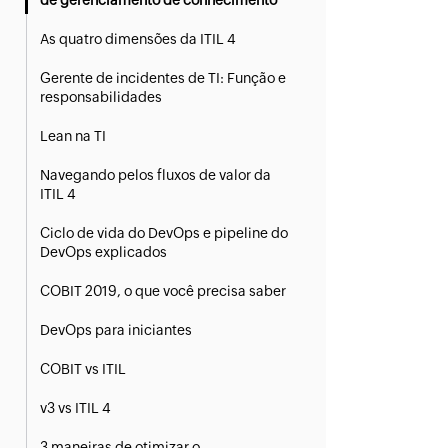
de gerenciamento de conhecimento
As quatro dimensões da ITIL 4
Gerente de incidentes de TI: Função e
responsabilidades
Lean na TI
Navegando pelos fluxos de valor da
ITIL 4
Ciclo de vida do DevOps e pipeline do
DevOps explicados
COBIT 2019, o que você precisa saber
DevOps para iniciantes
COBIT vs ITIL
v3 vs ITIL 4
3 maneiras de otimizar o