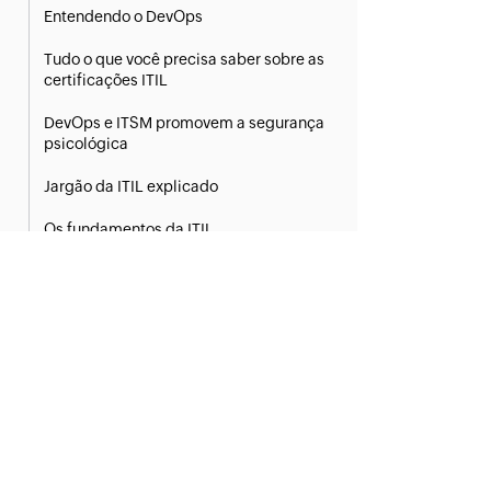
Entendendo o DevOps
Tudo o que você precisa saber sobre as
certificações ITIL
DevOps e ITSM promovem a segurança
psicológica
Jargão da ITIL explicado
Os fundamentos da ITIL
Modelo de maturidade da ITIL
Criando o coquetel perfeito de
gerenciamento de serviços
Três lições importantes da TI de alta
velocidade da ITIL® 4
Gerenciamento de mudanças e
DevOps