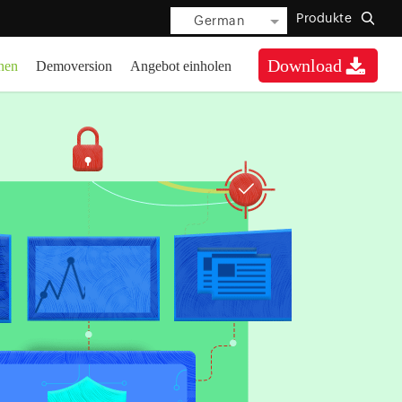
Produkte
German
Download
nen
Demoversion
Angebot einholen