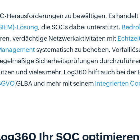
C-Herausforderungen zu bewältigen. Es handelt
SIEM)-Lösung
, die SOCs dabei unterstützt,
Bedro
eren, verdächtige Netzwerkaktivitäten mit
Echtzei
Management
systematisch zu beheben, Vorfalllös
regelmäßige Sicherheitsprüfungen durchzuführen,
tzen und vieles mehr. Log360 hilft auch bei der E
SGVO
,GLBA und mehr mit seinem
integrierten 
Log360 Ihr SOC optimieren