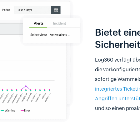
Bietet ein
Sicherheit
Log360 verfügt übe
die vorkonfiguriert
sofortige Warnme
integriertes Ticke
Angriffen unterstü
und so einen proak