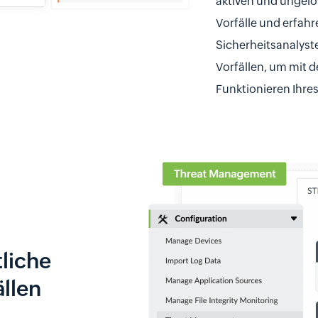
aktiven und ungelös
Vorfälle und erfahr
Sicherheitsanalyste
Vorfällen, um mit 
Funktionieren Ihre
tliche
llen