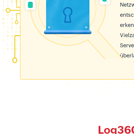
Netzw
entsc
erken
Vielz
Serve
überl
Log36