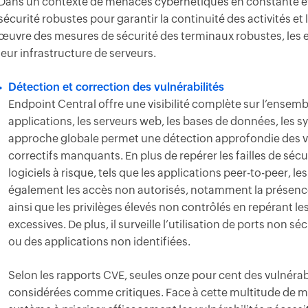
Dans un contexte de menaces cybernétiques en constante évo
sécurité robustes pour garantir la continuité des activités e
œuvre des mesures de sécurité des terminaux robustes, les e
leur infrastructure de serveurs.
Détection et correction des vulnérabilités
Endpoint Central offre une visibilité complète sur l’ensembl
applications, les serveurs web, les bases de données, les s
approche globale permet une détection approfondie des vuln
correctifs manquants. En plus de repérer les failles de séc
logiciels à risque, tels que les applications peer-to-peer, les
également les accès non autorisés, notamment la présence 
ainsi que les privilèges élevés non contrôlés en repérant l
excessives. De plus, il surveille l’utilisation de ports non 
ou des applications non identifiées.
Selon les rapports CVE, seules onze pour cent des vulnérabi
considérées comme critiques. Face à cette multitude de m