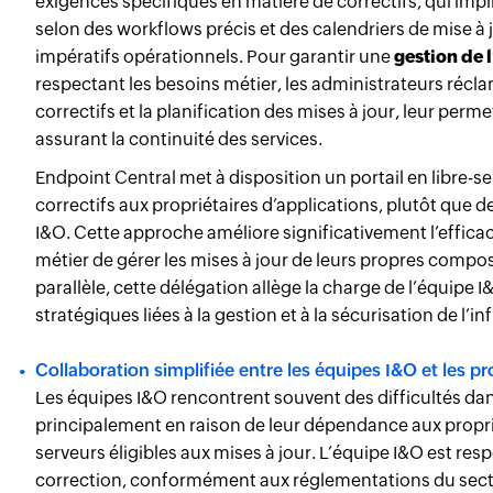
exigences spécifiques en matière de correctifs, qui impl
selon des workflows précis et des calendriers de mise à
impératifs opérationnels. Pour garantir une
gestion de l
respectant les besoins métier, les administrateurs récla
correctifs et la planification des mises à jour, leur per
assurant la continuité des services.
Endpoint Central met à disposition un portail en libre-se
correctifs aux propriétaires d’applications, plutôt que d
I&O. Cette approche améliore significativement l’effica
métier de gérer les mises à jour de leurs propres compos
parallèle, cette délégation allège la charge de l’équipe I
stratégiques liées à la gestion et à la sécurisation de l’in
Collaboration simplifiée entre les équipes I&O et les pr
Les équipes I&O rencontrent souvent des difficultés dans 
principalement en raison de leur dépendance aux propriét
serveurs éligibles aux mises à jour. L’équipe I&O est re
correction, conformément aux réglementations du secteur