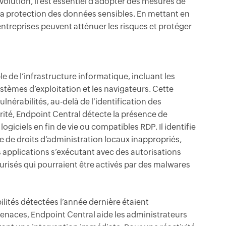
lution, il est essentiel d’adopter des mesures de
t la protection des données sensibles. En mettant en
ntreprises peuvent atténuer les risques et protéger
e de l’infrastructure informatique, incluant les
ystèmes d’exploitation et les navigateurs. Cette
érabilités, au-delà de l’identification des
urité, Endpoint Central détecte la présence de
 logiciels en fin de vie ou compatibles RDP. Il identifie
de droits d’administration locaux inappropriés,
es applications s’exécutant avec des autorisations
sécurisés qui pourraient être activés par des malwares
lités détectées l’année dernière étaient
enaces, Endpoint Central aide les administrateurs