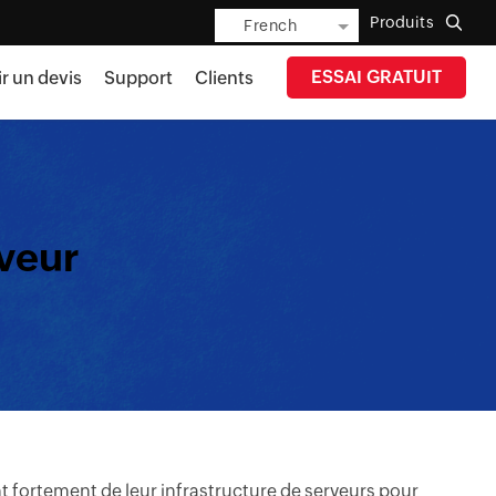
Produits
French
ESSAI GRATUIT
r un devis
Support
Clients
rveur
nt fortement de leur infrastructure de serveurs pour