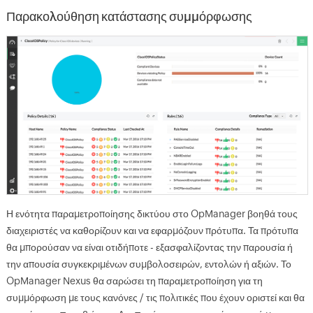
Παρακολούθηση κατάστασης συμμόρφωσης
Η ενότητα παραμετροποίησης δικτύου στο OpManager βοηθά τους
διαχειριστές να καθορίζουν και να εφαρμόζουν πρότυπα. Τα πρότυπα
θα μπορούσαν να είναι οτιδήποτε - εξασφαλίζοντας την παρουσία ή
την απουσία συγκεκριμένων συμβολοσειρών, εντολών ή αξιών. Το
OpManager Nexus θα σαρώσει τη παραμετροποίηση για τη
συμμόρφωση με τους κανόνες / τις πολιτικές που έχουν οριστεί και θα