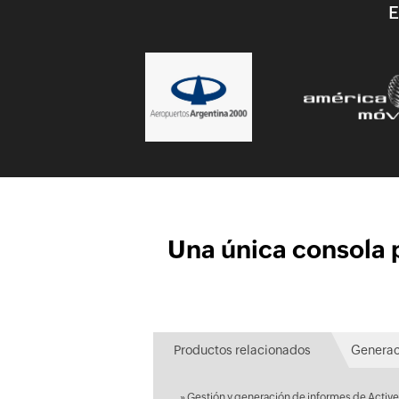
E
Una única consola p
Productos relacionados
Generac
»
Gestión y generación de informes de Active