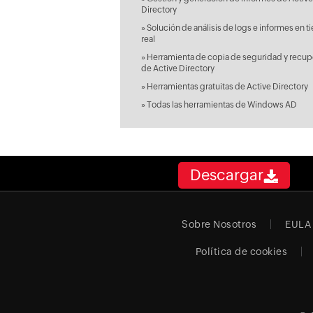
Directory
»
Solución de análisis de logs e informes en 
real
»
Herramienta de copia de seguridad y recup
de Active Directory
»
Herramientas gratuitas de Active Directory
»
Todas las herramientas de Windows AD
Descargar
Sobre Nosotros
EULA
Política de cookies