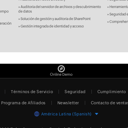
»
Auditoría del servidor de archivos y descubrimiento
»
Herramienta
tiempo
de datos
»
Seguridad e
»
Solución de gestión y auditoría de SharePoint
»
Comprehensi
eración
»
Gestión integrada de identidad y acceso
Online Demo
Términos de Servicio
Seguridad
Cumplimiento
Programa de Afiliados
Newsletter
Contacto de venta
América Latina (Spanish)