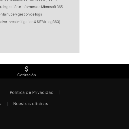
 de gestión e informes de Microsoft 365
n la nube y gestión de logs
ve threat mitigation & SIEM (Log360)
Cotización
Política de Privacidad
s
Nuestras oficinas