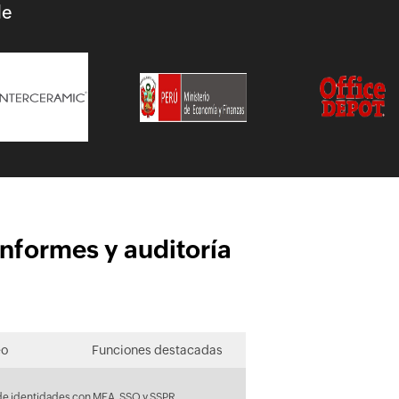
de
informes y auditoría
eo
Funciones destacadas
de identidades con MFA, SSO y SSPR