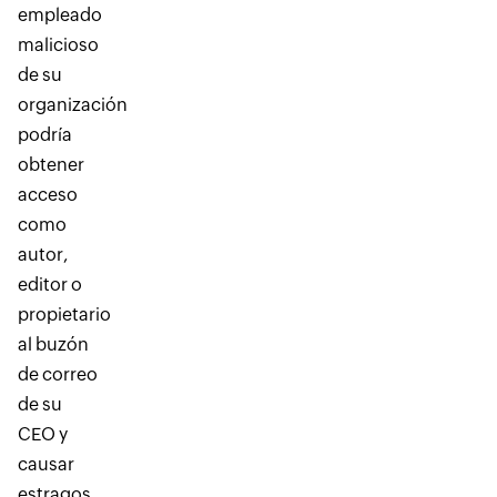
empleado
malicioso
de su
organización
podría
obtener
acceso
como
autor,
editor o
propietario
al buzón
de correo
de su
CEO y
causar
estragos