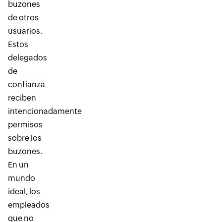
buzones
de otros
usuarios.
Estos
delegados
de
confianza
reciben
intencionadamente
permisos
sobre los
buzones.
En un
mundo
ideal, los
empleados
que no