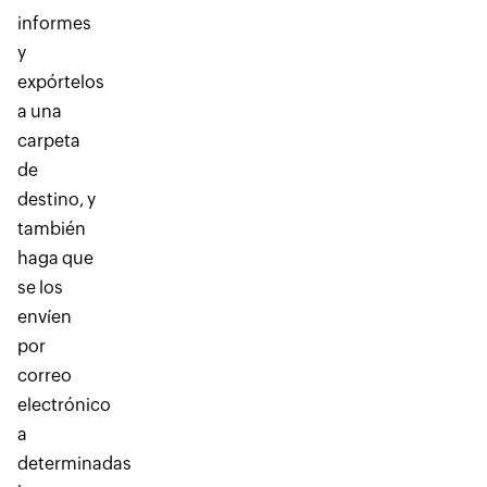
informes
y
expórtelos
a una
carpeta
de
destino, y
también
haga que
se los
envíen
por
correo
electrónico
a
determinadas