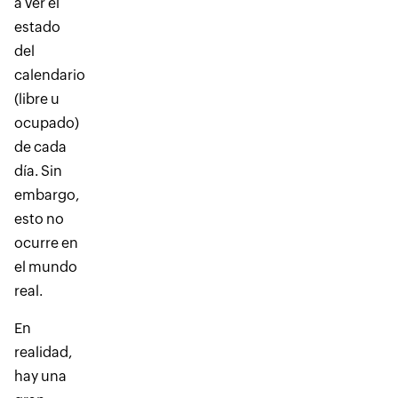
a ver el
estado
del
calendario
(libre u
ocupado)
de cada
día. Sin
embargo,
esto no
ocurre en
el mundo
real.
En
realidad,
hay una