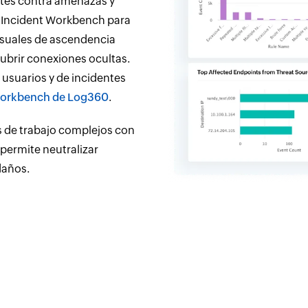
entes contra amenazas y
l Incident Workbench para
visuales de ascendencia
cubrir conexiones ocultas.
usuarios y de incidentes
 Workbench de Log360
.
s de trabajo complejos con
permite neutralizar
daños.