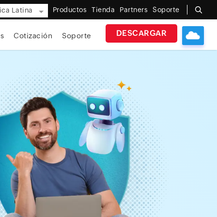
Productos
Tienda
Partners
Soporte
ca Latina
DESCARGAR
s
Cotización
Soporte