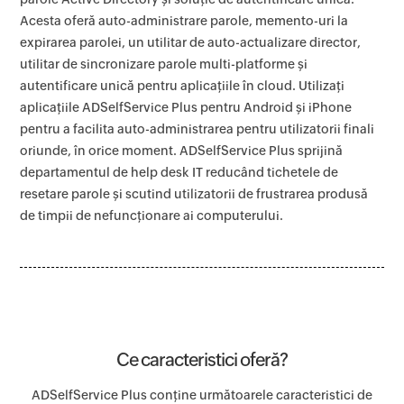
Acesta oferă auto-administrare parole, memento-uri la
expirarea parolei, un utilitar de auto-actualizare director,
utilitar de sincronizare parole multi-platforme și
autentificare unică pentru aplicațiile în cloud. Utilizați
aplicațiile ADSelfService Plus pentru Android și iPhone
pentru a facilita auto-administrarea pentru utilizatorii finali
oriunde, în orice moment. ADSelfService Plus sprijină
departamentul de help desk IT reducând tichetele de
resetare parole și scutind utilizatorii de frustrarea produsă
de timpii de nefuncționare ai computerului.
Ce caracteristici oferă?
ADSelfService Plus conține următoarele caracteristici de