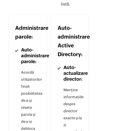
listă:
Administrare
Auto-
parole:
administrare
Active
Auto-
Directory:
administrare
parole:
Auto-
Acordă
actualizare
director:
utilizatorilor
finali
Menține
posibilitatea
informațiile
de a-și
despre
reseta
director
parola și
exacte și la
de a-și
zi
debloca