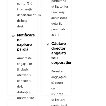
permițând
contul fără
utilizatorilor
intervenția
finali să își
departamentului
actualizeze
de help
detaliile
desk.
personale
Notificare
în AD.
de
Căutare
expirare
director
parolă:
angajați
sau
Amintește
corporație:
angajaților
(inclusiv
Permite
utilizatorii
angajaților
conectați
să caute
de la
cu
distanță și
ușurință
utilizatorilor
utilizatori,
conectați
contacte și