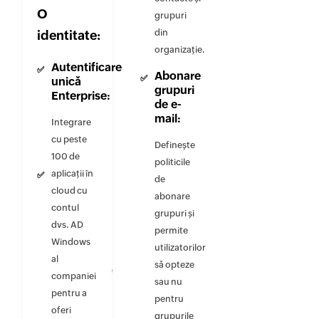
prin VPN)
O
grupuri
despre
din
identitate:
imediata
organizație.
expirare a
Autentificare
Abonare
parolei
unică
grupuri
Enterprise:
prin SMS,
de e-
e-mail sau
mail:
Integrare
notificări
cu peste
Definește
push.
100 de
politicile
Utilitar
aplicații în
de
de
cloud cu
abonare
forțare a
contul
grupuri și
politicilor
dvs. AD
privind
permite
Windows
parola:
utilizatorilor
al
să opteze
Particularizare
companiei
sau nu
detaliată a
pentru a
pentru
politicilor
oferi
grupurile