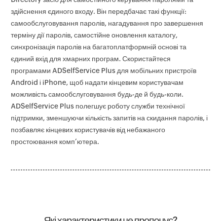
здійснення єдиного входу. Він передбачає такі функції:
самообслуговування паролів, нагадування про завершення
терміну дії паролів, самостійне оновлення каталогу,
синхронізація паролів на багатоплатформній основі та
єдиний вхід для хмарних програм. Скористайтеся
програмами ADSelfService Plus для мобільних пристроїв
Android і iPhone, щоб надати кінцевим користувачам
можливість самообслуговування будь-де й будь-коли.
ADSelfService Plus полегшує роботу служби технічної
підтримки, зменшуючи кількість запитів на скидання паролів, і
позбавляє кінцевих користувачів від небажаного
простоювання комп’ютера.
Які характеристики це пропонує?