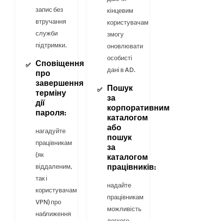
запис без
кінцевим
втручання
користувачам
служби
змогу
підтримки.
оновлювати
особисті
Сповіщення
дані в AD.
про
завершення
Пошук
терміну
за
дії
корпоративним
пароля:
каталогом
або
нагадуйте
пошук
працівникам
за
(як
каталогом
працівників:
віддаленим,
так і
надайте
користувачам
працівникам
VPN) про
можливість
наближення
легкого