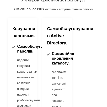
ADSelfService Plus містить наступні функції списку:
Керування
Самообслуговування
паролями.
в Active
Directory.
Самообслуговування
паролів:
Самостійне
оновлення
надайте
каталогу:
кінцевим
користувачам
зберігайте
можливість
точні та
безпечно
актуальні
скидати
відомості
пароль і
про
розблоковувати
каталог,
обліковий
даючи