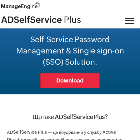
Self-Service Password
Management & Single sign-on
(SSO) Solution.
Download
Що таке ADSelfService Plus?
ADSelfService Plus — це вбудований у службу Active
Directory засіб для самостійного керування паролями та