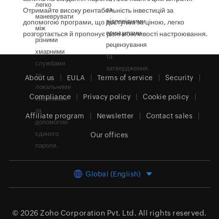
легко
за
Отримайте високу рентабельність інвестицій за
маневрувати
відповідними
допомогою програми, що доступна за ціною, легко
між
принципами
розгортається й пропонує різні можливості настроювання.
різними
рецензування
хмарними
та
службами
затвердження.
та
About us
EULA
Terms of service
Security
локальними
Compliance
Privacy policy
Cookie policy
системами
за
Affiliate program
Newsletter
Contact sales
допомогою
єдиного
Our offices
пароля.
Global (English)
© 2026
Zoho Corporation Pvt. Ltd.
All rights reserved.