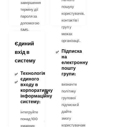
завершення
пошуку
терміну дії
користувачів,
пароля за
контактів і
допомогою
груп у
SMS-
межах
повідомлень,
організації.
Єдиний
повідомлень
електронної
Підписка
вхiд в
на
пошти або
систему
електронну
push-
пошту
сповіщень.
Технологія
групи:
єдиного
Програма
входу в
визначте
перевірки
корпоративну
політику
дотримання
інформаційну
політики
групової
систему:
паролів:
підписки й
дайте
інтегруйте
здійснюйте
змогу
понад 100
настроювання
користувачам
хмарних