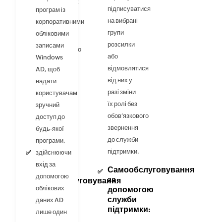
деталізованих
підписуватися
програм із
політик
на вибрані
корпоративними
паролів на
групи
обліковими
рівні
розсилки
записами
організаційного
або
Windows
підрозділу
відмовлятися
AD, щоб
(ОП) і
від них у
надати
групи для
разі зміни
користувачам
різних
їх ролі без
зручний
користувачів
обов’язкового
доступ до
на різних
звернення
будь-якої
платформах.
до служби
програми,
Агенти
підтримки.
здійснюючи
входу
вхід за
Самообслуговування
для
допомогою
за
самообслуговування
облікових
допомогою
паролів:
служби
даних AD
підтримки:
надайте
лише один
користувачам