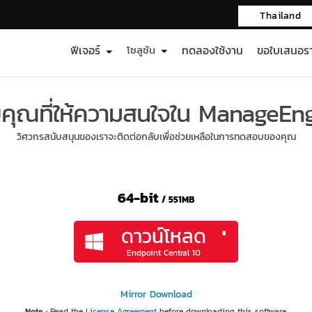
Thailand
ฟีเจอร์
โซลูชัน
ทดลองใช้งาน
ขอใบเสนอร
คุณที่ให้ความสนใจใน ManageEng
วิศวกรสนับสนุนของเราจะติดต่อกลับเพื่อช่วยเหลือในการทดสอบของคุณ
64-bit
/ 551MB
ดาวน์โหลด
Endpoint Central 10
Mirror Download
Note :
Read the
License Agreement
before downloading this software.