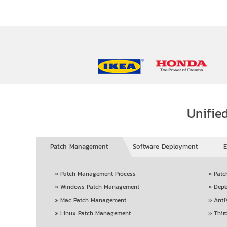
Unifie
Patch Management
Software Deployment
E
»
Patch Management Process
»
Patc
»
Windows Patch Management
»
Depl
»
Mac Patch Management
»
Anti
»
Linux Patch Management
»
Thir