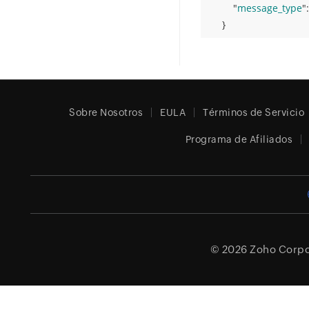
"
message_type
":
}
Sobre Nosotros
EULA
Términos de Servicio
Programa de Afiliados
© 2026
Zoho Corpor