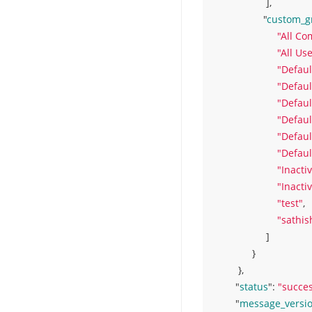
 ]
,
"
custom_g
"All C
"All Us
"Defaul
"Defaul
"Defau
"Defaul
"Defau
"Defau
"Inact
"Inact
"test"
,
"sathis
 ]
}
}
,
"
status
": 
"succe
"
message_versi