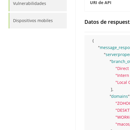
URI de API
Vulnerabilidades
Dispositivos mobiles
Datos de respuest
{ 
"
message_respo
"
serverproper
"
branch_of
"Direc
"Inter
"Local 
 ]
,
"
domains
"
"ZOHO
"DESK
"WORK
"macos