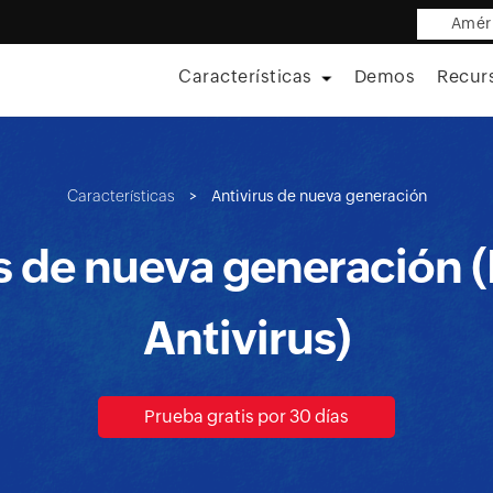
Améri
Características
Demos
Recur
Características
>
Antivirus de nueva generación
s de nueva generación
Antivirus)
Prueba gratis por 30 días