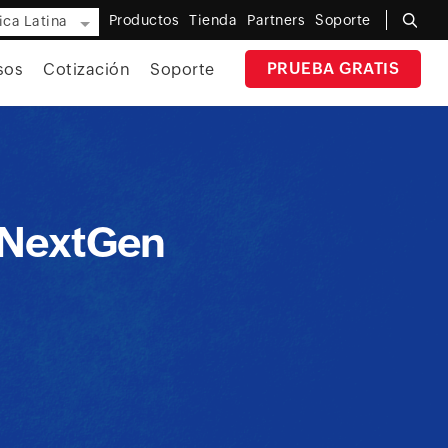
Productos
Tienda
Partners
Soporte
ca Latina
PRUEBA GRATIS
sos
Cotización
Soporte
 (NextGen