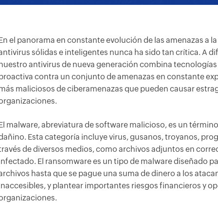
En el panorama en constante evolución de las amenazas a la
antivirus sólidas e inteligentes nunca ha sido tan crítica. A 
nuestro antivirus de nueva generación combina tecnología
proactiva contra un conjunto de amenazas en constante expan
más maliciosos de ciberamenazas que pueden causar estrago
organizaciones.
El malware, abreviatura de software malicioso, es un términ
dañino. Esta categoría incluye virus, gusanos, troyanos, prog
través de diversos medios, como archivos adjuntos en correo
infectado. El ransomware es un tipo de malware diseñado pa
archivos hasta que se pague una suma de dinero a los atacan
inaccesibles, y plantear importantes riesgos financieros y o
organizaciones.