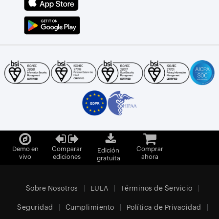
Demo en
Comparar
Comprar
Edición
vivo
ediciones
ahora
gratuita
Sobre Nosotros
EULA
Términos de Servicio
Seguridad
Cumplimiento
Política de Privacidad