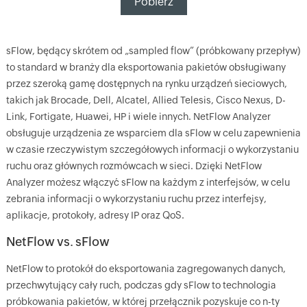
Pobierz
sFlow, będący skrótem od „sampled flow” (próbkowany przepływ)
to standard w branży dla eksportowania pakietów obsługiwany
przez szeroką gamę dostępnych na rynku urządzeń sieciowych,
takich jak Brocade, Dell, Alcatel, Allied Telesis, Cisco Nexus, D-
Link, Fortigate, Huawei, HP i wiele innych. NetFlow Analyzer
obsługuje urządzenia ze wsparciem dla sFlow w celu zapewnienia
w czasie rzeczywistym szczegółowych informacji o wykorzystaniu
ruchu oraz głównych rozmówcach w sieci. Dzięki NetFlow
Analyzer możesz włączyć sFlow na każdym z interfejsów, w celu
zebrania informacji o wykorzystaniu ruchu przez interfejsy,
aplikacje, protokoły, adresy IP oraz QoS.
NetFlow vs. sFlow
NetFlow to protokół do eksportowania zagregowanych danych,
przechwytujący cały ruch, podczas gdy sFlow to technologia
próbkowania pakietów, w której przełącznik pozyskuje co n-ty