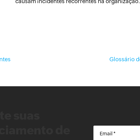
causam incidentes recorrentes na organização.
ntes
Glossário d
te suas
nciamento de