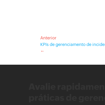
Anterior
KPIs de gerenciamento de incide
←
Avalie rapidamen
práticas de gere