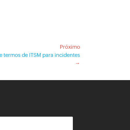
Próximo
e termos de ITSM para incidentes
→