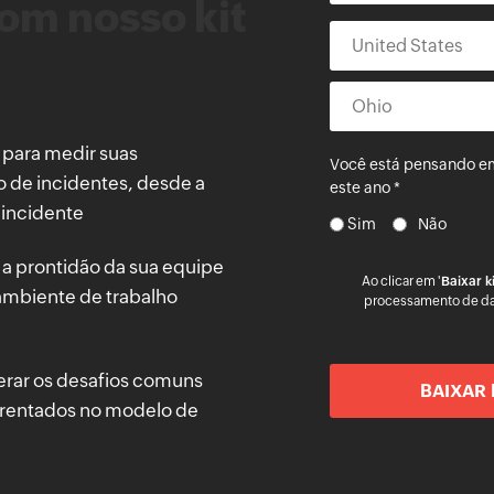
com nosso kit
 para medir suas
Você está pensando em
o de incidentes, desde a
este ano *
 incidente
Sim
Não
r a prontidão da sua equipe
Ao clicar em '
Baixar k
 ambiente de trabalho
processamento de da
perar os desafios comuns
frentados no modelo de