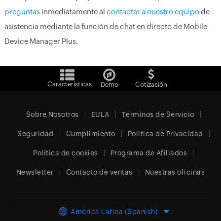
preguntas
inmediatamente al
contactar a nuestro equipo
de
asistencia mediante la función de chat en directo de Mobile
Device Manager Plus.
Características
Demo
Cotización
Sobre Nosotros
EULA
Términos de Servicio
Seguridad
Cumplimiento
Política de Privacidad
Política de cookies
Programa de Afiliados
Newsletter
Contacto de ventas
Nuestras oficinas
América Latina (Spanish)