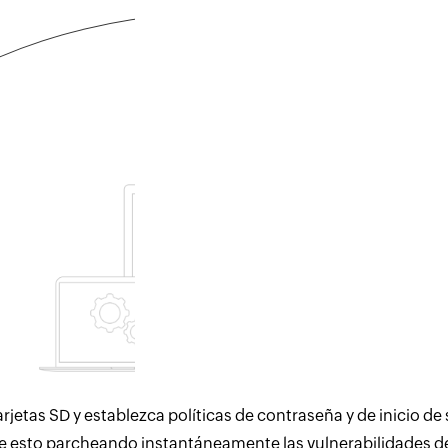
Datos en uso
Implemente políticas de DLP que
creen un perímetro virtual
alrededor de los datos
corporativos.
tarjetas SD y establezca políticas de contraseña y de inicio 
 esto parcheando instantáneamente las vulnerabilidades del