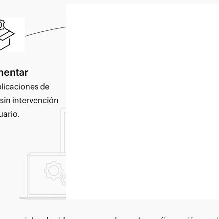
Proteger
mentar
Aplique políticas y restricciones
licaciones de
que protejan los datos de las
 sin intervención
aplicaciones.
uario.