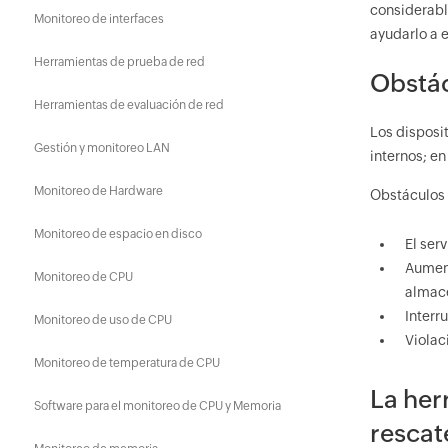
considerabl
Monitoreo de interfaces
ayudarlo a e
Herramientas de prueba de red
Obstác
Herramientas de evaluación de red
Los disposi
Gestión y monitoreo LAN
internos; en
Monitoreo de Hardware
Obstáculos 
Monitoreo de espacio en disco
El serv
Aument
Monitoreo de CPU
almace
Interr
Monitoreo de uso de CPU
Violac
Monitoreo de temperatura de CPU
La her
Software para el monitoreo de CPU y Memoria
rescat