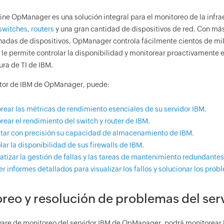
e OpManager es una solución integral para el monitoreo de la infrae
switches
,
routers
y una gran cantidad de dispositivos de red. ‌Con má
adas de dispositivos, OpManager controla fácilmente cientos de mil
e permite controlar la disponibilidad y monitorear proactivamente el 
ura de TI de IBM.
tor de IBM de OpManager, puede:
rear las métricas de rendimiento esenciales de su servidor IBM.
rear el rendimiento del switch y router de IBM.
tar con precisión su capacidad de almacenamiento de IBM.
lar la disponibilidad de sus firewalls de IBM.
tizar la gestión de fallas y las tareas de mantenimiento redundantes
r informes detallados para visualizar los fallos y solucionar los pro
reo y resolución de problemas del ser
ware de monitoreo del servidor IBM de OpManager, podrá monitorear l