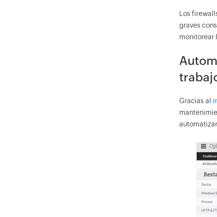
Los firewall
graves cons
monitorear l
Automa
traba
Gracias al
m
mantenimien
automatizar 