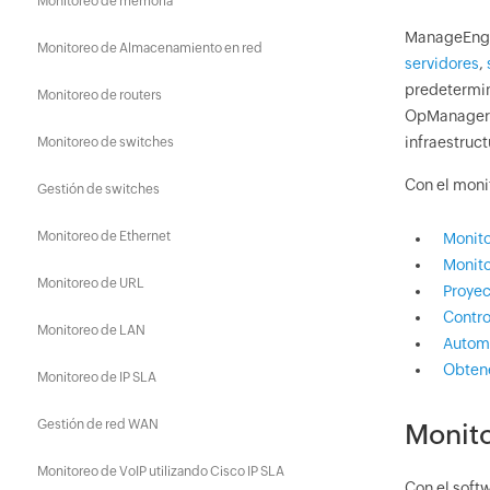
Monitoreo de memoria
ManageEngin
Monitoreo de Almacenamiento en red
servidores
,
predetermin
Monitoreo de routers
OpManager l
infraestruct
Monitoreo de switches
Con el moni
Gestión de switches
Monitoreo de Ethernet
Monito
Monito
Monitoreo de URL
Proyec
Contro
Monitoreo de LAN
Automa
Obtene
Monitoreo de IP SLA
Gestión de red WAN
Monito
Monitoreo de VoIP utilizando Cisco IP SLA
Con el soft