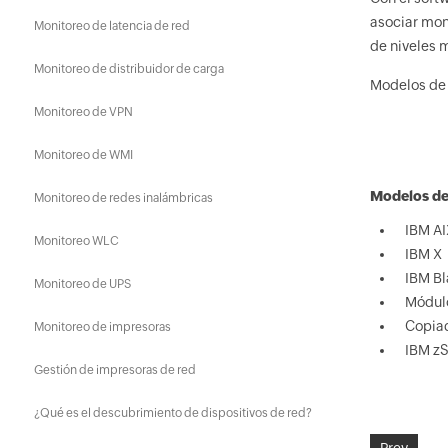
asociar mon
Monitoreo de latencia de red
de niveles m
Monitoreo de distribuidor de carga
Modelos de
Monitoreo de VPN
Monitoreo de WMI
Modelos de
Monitoreo de redes inalámbricas
IBM AI
Monitoreo WLC
IBM X
IBM Bl
Monitoreo de UPS
Módulo
Copiad
Monitoreo de impresoras
IBM zS
Gestión de impresoras de red
¿Qué es el descubrimiento de dispositivos de red?