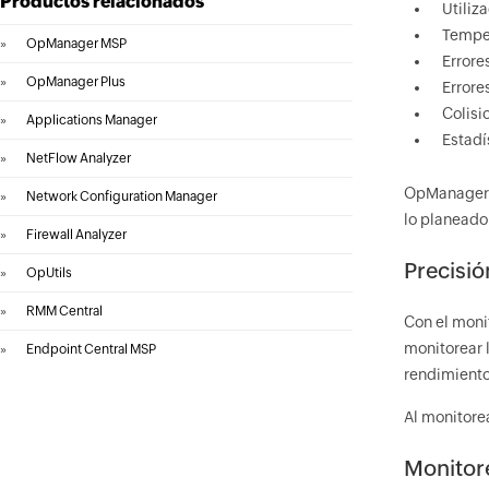
Productos relacionados
Utiliz
Temper
»
OpManager MSP
Errore
»
OpManager Plus
Errore
Colisi
»
Applications Manager
Estadís
»
NetFlow Analyzer
OpManager g
»
Network Configuration Manager
lo planeado
»
Firewall Analyzer
Precisió
»
OpUtils
»
RMM Central
Con el moni
monitorear 
»
Endpoint Central MSP
rendimiento
Al monitore
Monitore