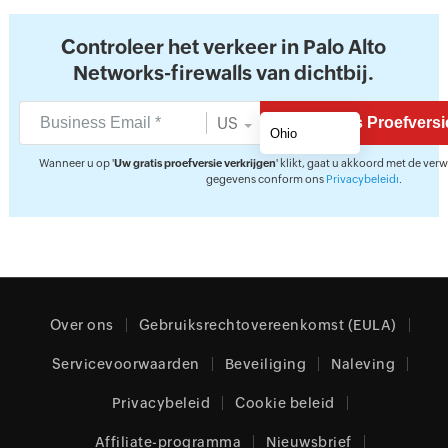
Controleer het verkeer in Palo Alto
Networks-firewalls van dichtbij.
US
Wanneer u op '
Uw gratis proefversie verkrijgen
' klikt, gaat u akkoord met de ver
gegevens conform ons
Privacybeleidı
.
Over ons
Gebruiksrechtovereenkomst (EULA)
Servicevoorwaarden
Beveiliging
Naleving
Privacybeleid
Cookie beleid
Affiliate-programma
Nieuwsbrief