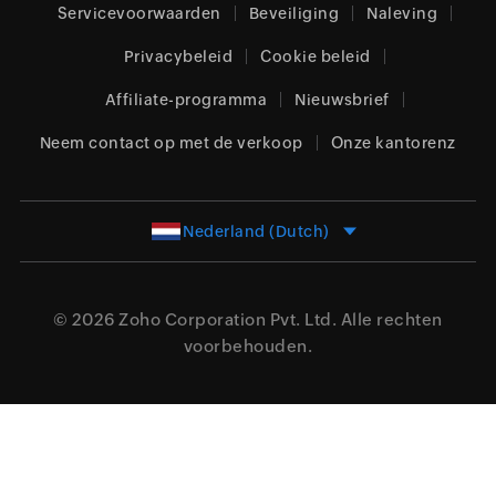
Servicevoorwaarden
Beveiliging
Naleving
Privacybeleid
Cookie beleid
Affiliate-programma
Nieuwsbrief
Neem contact op met de verkoop
Onze kantorenz
Nederland (Dutch)
© 2026
Zoho Corporation Pvt. Ltd.
Alle rechten
voorbehouden.