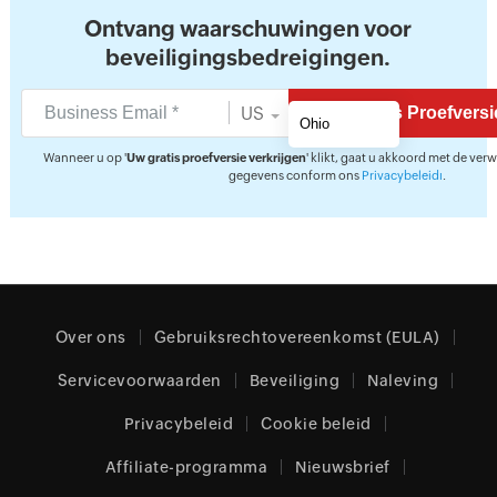
Ontvang waarschuwingen voor
beveiligingsbedreigingen.
US
Wanneer u op '
Uw gratis proefversie verkrijgen
' klikt, gaat u akkoord met de ver
gegevens conform ons
Privacybeleidı
.
Over ons
Gebruiksrechtovereenkomst (EULA)
Servicevoorwaarden
Beveiliging
Naleving
Privacybeleid
Cookie beleid
Affiliate-programma
Nieuwsbrief