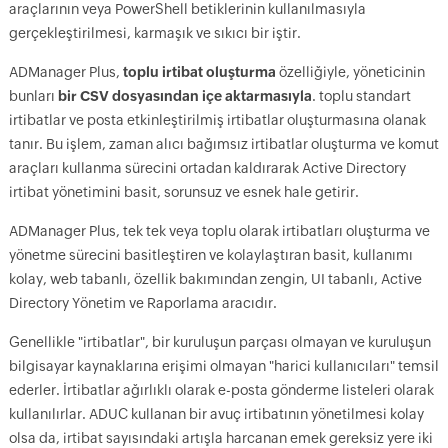
araçlarının veya PowerShell betiklerinin kullanılmasıyla
gerçekleştirilmesi, karmaşık ve sıkıcı bir iştir.
ADManager Plus,
toplu irtibat oluşturma
özelliğiyle, yöneticinin
bunları
bir CSV dosyasından içe aktarmasıyla
. toplu standart
irtibatlar ve posta etkinleştirilmiş irtibatlar oluşturmasına olanak
tanır. Bu işlem, zaman alıcı bağımsız irtibatlar oluşturma ve komut
araçları kullanma sürecini ortadan kaldırarak Active Directory
irtibat yönetimini basit, sorunsuz ve esnek hale getirir.
ADManager Plus, tek tek veya toplu olarak irtibatları oluşturma ve
yönetme sürecini basitleştiren ve kolaylaştıran basit, kullanımı
kolay, web tabanlı, özellik bakımından zengin, UI tabanlı, Active
Directory Yönetim ve Raporlama aracıdır.
Genellikle "irtibatlar", bir kuruluşun parçası olmayan ve kuruluşun
bilgisayar kaynaklarına erişimi olmayan "harici kullanıcıları" temsil
ederler. İrtibatlar ağırlıklı olarak e-posta gönderme listeleri olarak
kullanılırlar. ADUC kullanan bir avuç irtibatının yönetilmesi kolay
olsa da, irtibat sayısındaki artışla harcanan emek gereksiz yere iki