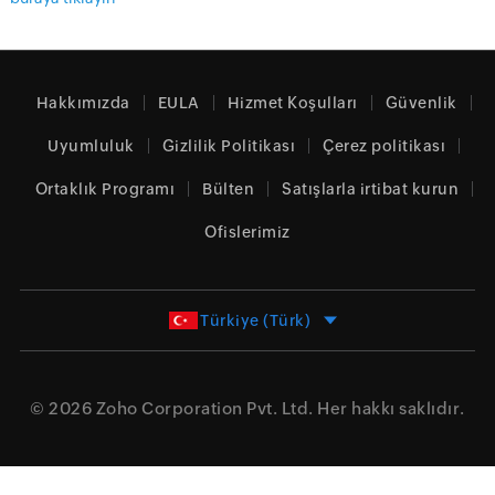
Hakkımızda
EULA
Hizmet Koşulları
Güvenlik
Uyumluluk
Gizlilik Politikası
Çerez politikası
Ortaklık Programı
Bülten
Satışlarla irtibat kurun
Ofislerimiz
Türkiye (Türk)
© 2026
Zoho Corporation Pvt. Ltd.
Her hakkı saklıdır.