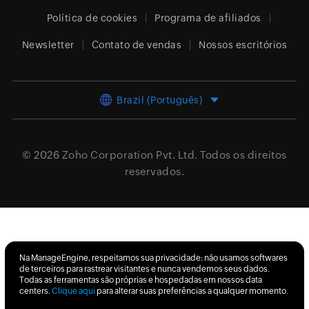
Política de cookies
Programa de afiliados
Newsletter
Contato de vendas
Nossos escritórios
Brazil (Português)
© 2026
Zoho Corporation Pvt. Ltd.
Todos os direitos
reservados.
Na ManageEngine, respeitamos sua privacidade: não usamos softwares
de terceiros para rastrear visitantes e nunca vendemos seus dados.
Todas as ferramentas são próprias e hospedadas em nossos data
centers.
Clique aqui
para alterar suas preferências a qualquer momento.