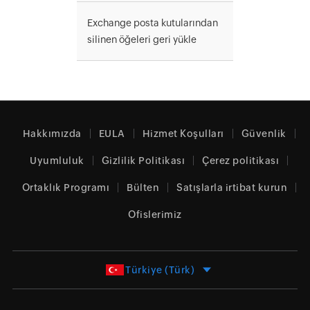
Exchange posta kutularından
silinen öğeleri geri yükle
Hakkımızda
EULA
Hizmet Koşulları
Güvenlik
Uyumluluk
Gizlilik Politikası
Çerez politikası
Ortaklık Programı
Bülten
Satışlarla irtibat kurun
Ofislerimiz
Türkiye (Türk)