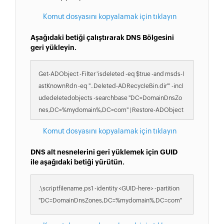
Komut dosyasını kopyalamak için tıklayın
Aşağıdaki betiği çalıştırarak DNS Bölgesini
geri yükleyin.
Get-ADObject -Filter 'isdeleted -eq $true -and msds-l
astKnownRdn -eq "..Deleted-ADRecycleBin.dir"' -incl
udedeletedobjects -searchbase "DC=DomainDnsZo
nes,DC=%mydomain%,DC=com" | Restore-ADObject
Komut dosyasını kopyalamak için tıklayın
DNS alt nesnelerini geri yüklemek için GUID
ile aşağıdaki betiği yürütün.
.\scriptfilename.ps1 -identity <GUID-here> -partition
"DC=DomainDnsZones,DC=%mydomain%,DC=com"