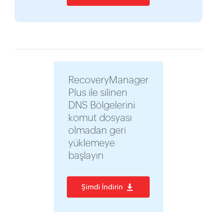
RecoveryManager
Plus ile silinen
DNS Bölgelerini
komut dosyası
olmadan geri
yüklemeye
başlayın
Şimdi İndirin