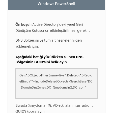
Windows PowerShell
Ön koşul:
Active Directory'deki yerel Geri
Dönüşüm Kutusunun etkinleştirilmesi gerekir.
DNS Bölgesini ve tüm alt nesnelerini geri
yüklemek için,
Aşağıdaki betiği yürütürken silinen DNS
Bölgesinin GUID'sini belirleyin.
Get-ADObject -Filter {name -like "..Deleted-ADRecycl
eBin.dir*"} -IncludeDeletedObjects -SearchBase "DC
=DomainDnsZones,DC=%mydomain%,DC=com"
Burada %mydomain%, AD etki alanınızın adıdır.
GUID'i kopyalayın.