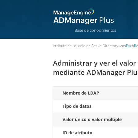
Base de conocimientos
Atributo de usuario de Active Directory
»
msExchRe
Administrar y ver el valo
mediante ADManager Plu
Nombre de LDAP
Tipo de datos
Valor único o valor múltiple
ID de atributo