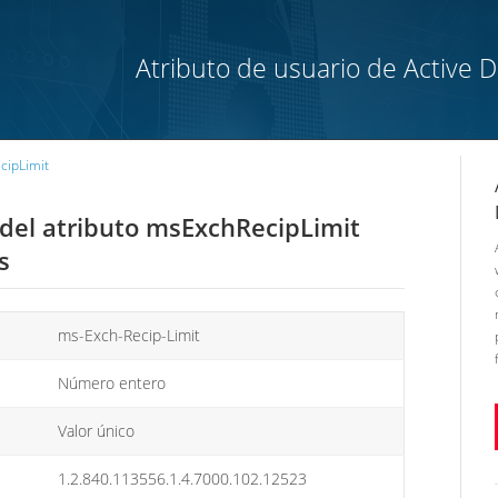
Atributo de usuario de Active 
cipLimit
r del atributo msExchRecipLimit
s
ms-Exch-Recip-Limit
Número entero
Valor único
1.2.840.113556.1.4.7000.102.12523