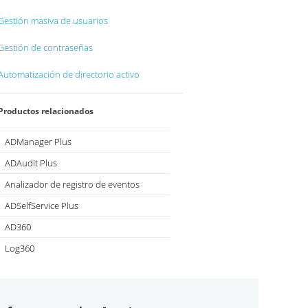
Gestión masiva de usuarios
Gestión de contraseñas
Automatización de directorio activo
Productos relacionados
ADManager Plus
Administración e informes de Active Directory
ADAudit Plus
Auditoría de Active Directory en tiempo real y UBA
Analizador de registro de eventos
Informes y análisis de registros en tiempo real
ADSelfService Plus
Administración de contraseñas de autoservicio
AD360
Gestión integrada de identidad y acceso
Log360
SIEM Integral y UEBA