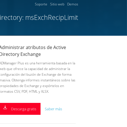
Soporte
Sitio web
Demos
Directory: msExchRecipLimit
Administrar atributos de Active
Directory Exchange
ADManager Plus es una herramienta basada en la
web que ofrece la capacidad de administrar la
configuración del buzón de Exchange de forma
masiva. Obtenga informes instantáneos sobre las
propiedades de Exchange y expórtelos en
formatos CSV, PDF, HTML y XLSX.
Descarga gratis
Saber más