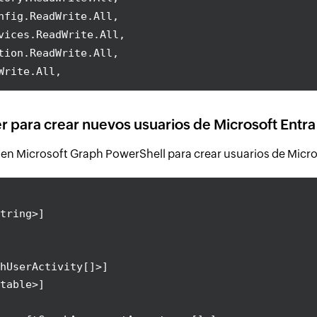
nfig.ReadWrite.All,
vices.ReadWrite.All,
tion.ReadWrite.All,
Write.All,
para crear nuevos usuarios de Microsoft Entra
n Microsoft Graph PowerShell para crear usuarios de Microsof
tring>]
hUserActivity[]>]
table>]