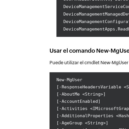
DeviceManagementServiceCo
DeviceManagementManagedDe
DeviceManagementConfigura
DeviceManagementApps.Read
Usar el comando New-MgUser 
Puede utilizar el cmdlet New-MgUser e
New-MgUser
[-ResponseHeadersVariable <S
[-AboutMe <String>]
[-AccountEnabled]
[-Activities <IMicrosoftGrap
[-AdditionalProperties <Hash
[-AgeGroup <String>]