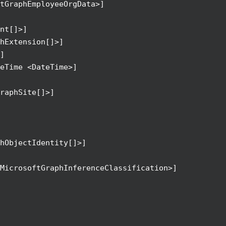
tGraphEmployeeOrgData>]
nt[]>]
hExtension[]>]
]
eTime <DateTime>]
raphSite[]>]
hObjectIdentity[]>]
MicrosoftGraphInferenceClassification>]