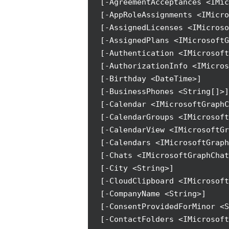
[-AgreementAcceptances <IMic
[-AppRoleAssignments <IMicro
[-AssignedLicenses <IMicroso
[-AssignedPlans <IMicrosoftG
[-Authentication <IMicrosoft
[-AuthorizationInfo <IMicro
[-Birthday <DateTime>]
[-BusinessPhones <String[]>]
[-Calendar <IMicrosoftGraphC
[-CalendarGroups <IMicrosoft
[-CalendarView <IMicrosoftGr
[-Calendars <IMicrosoftGraph
[-Chats <IMicrosoftGraphChat
[-City <String>]
[-CloudClipboard <IMicrosoft
[-CompanyName <String>]
[-ConsentProvidedForMinor <S
[-ContactFolders <IMicrosoft