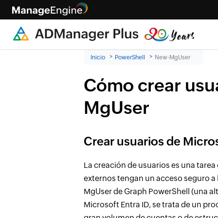
Inicio
PowerShell
New-MgUser
Cómo crear usua
MgUser
Crear usuarios de Micros
La creación de usuarios es una tarea
externos tengan un acceso seguro a l
MgUser de Graph PowerShell (una alt
Microsoft Entra ID, se trata de un p
gran volumen de cuentas o de estruct