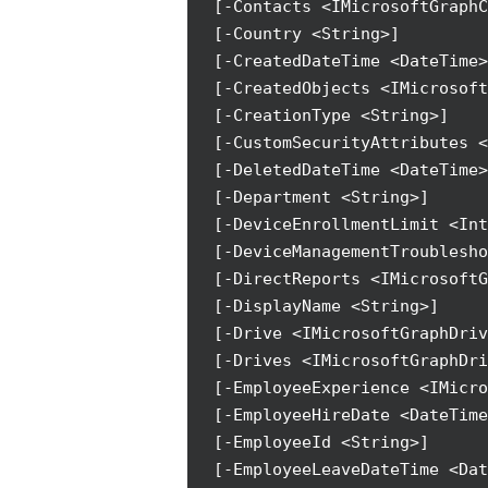
[-Contacts <IMicrosoftGraphC
[-Country <String>]
[-CreatedDateTime <DateTime>
[-CreatedObjects <IMicrosoft
[-CreationType <String>]
[-CustomSecurityAttributes <
[-DeletedDateTime <DateTime>
[-Department <String>]
[-DeviceEnrollmentLimit <Int
[-DeviceManagementTroublesho
[-DirectReports <IMicrosoftG
[-DisplayName <String>]
[-Drive <IMicrosoftGraphDriv
[-Drives <IMicrosoftGraphDri
[-EmployeeExperience <IMicro
[-EmployeeHireDate <DateTime
[-EmployeeId <String>]
[-EmployeeLeaveDateTime <Dat