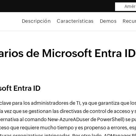
Améri
Descripción
Características
Demos
Recu
rios de Microsoft Entra I
oft Entra ID
 clave para los administradores de TI, ya que garantiza que 
a vez que se gestionan las directivas de control de acceso
ernativa al comando New-AzureADuser de PowerShell) se pued
roceso que requiere mucho tiempo y es propenso a errores, e
uras organizativas intrincadas. Por otro lado, ADManager P