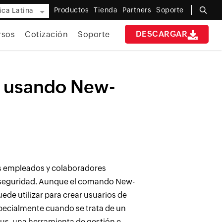
Productos
Tienda
Partners
Soporte
ca Latina
DESCARGAR
rsos
Cotización
Soporte
D usando New-
los empleados y colaboradores
 y seguridad. Aunque el comando New-
e utilizar para crear usuarios de
specialmente cuando se trata de un
lus, una
herramienta de gestión e