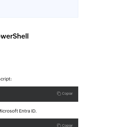
owerShell
cript:
Copiar
crosoft Entra ID.
Copiar