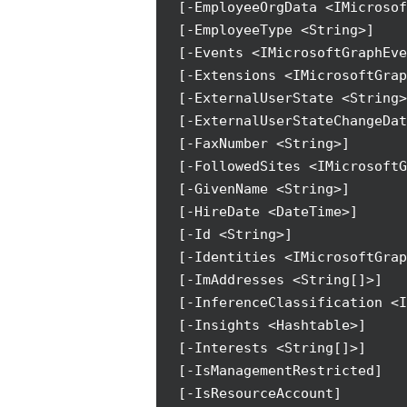
[-EmployeeOrgData <IMicrosof
[-EmployeeType <String>]
[-Events <IMicrosoftGraphEve
[-Extensions <IMicrosoftGrap
[-ExternalUserState <String>
[-ExternalUserStateChangeDat
[-FaxNumber <String>]
[-FollowedSites <IMicrosoftG
[-GivenName <String>]
[-HireDate <DateTime>]
[-Id <String>]
[-Identities <IMicrosoftGrap
[-ImAddresses <String[]>]
[-InferenceClassification <I
[-Insights <Hashtable>]
[-Interests <String[]>]
[-IsManagementRestricted]
[-IsResourceAccount]