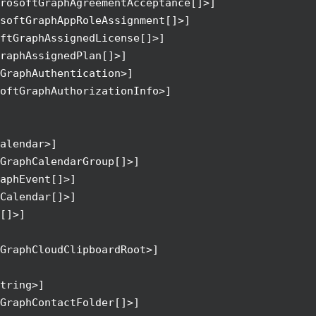
rosoftGraphAgreementAcceptance[]>]
softGraphAppRoleAssignment[]>]
ftGraphAssignedLicense[]>]
raphAssignedPlan[]>]
GraphAuthentication>]
softGraphAuthorizationInfo>]
alendar>]
GraphCalendarGroup[]>]
aphEvent[]>]
Calendar[]>]
[]>]
GraphCloudClipboardRoot>]
tring>]
GraphContactFolder[]>]