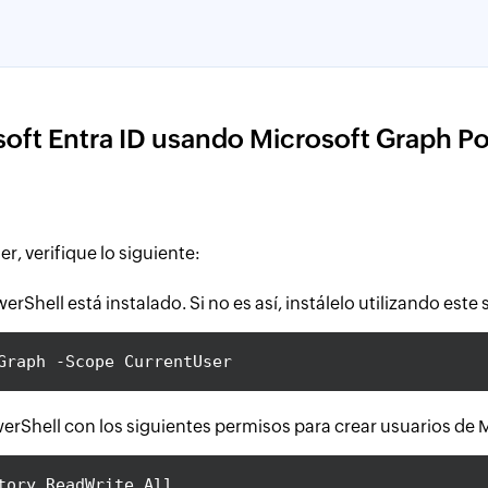
soft Entra ID usando Microsoft Graph P
r, verifique lo siguiente:
Shell está instalado. Si no es así, instálelo utilizando este s
Graph -Scope CurrentUser
Shell con los siguientes permisos para crear usuarios de Mi
tory.ReadWrite.All,