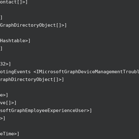
ontact[]>]
]
GraphDirectoryObject[]>]
Hashtable>]
]
32>]
otingEvents <IMicrosoftGraphDeviceManagementTroub
raphDirectoryObject[]>]
e>]
ve[]>]
softGraphEmployeeExperienceUser>]
>]
eTime>]