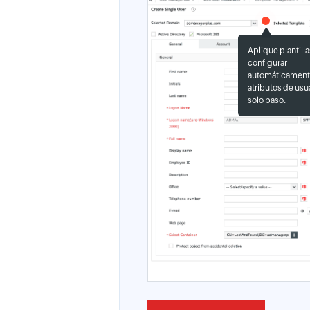
Aplique plantilla
configurar
automáticamente
atributos de usu
solo paso.