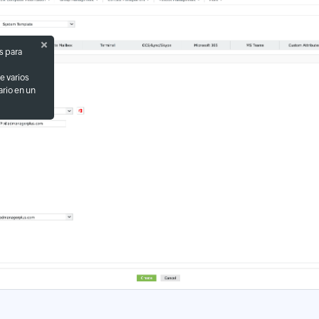
s para
 varios
ario en un