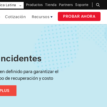
Productos
Tienda
Partners
Soporte
ca Latina
PROBAR AHORA
e
Cotización
Recursos
incidentes
en definido para garantizar el
po de recuperación y costo
PLUS