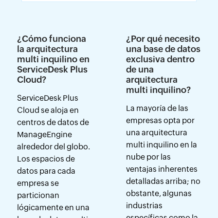
¿Cómo funciona
¿Por qué necesito
la arquitectura
una base de datos
multi inquilino en
exclusiva dentro
ServiceDesk Plus
de una
Cloud?
arquitectura
multi inquilino?
ServiceDesk Plus
La mayoría de las
Cloud se aloja en
empresas opta por
centros de datos de
una arquitectura
ManageEngine
multi inquilino en la
alrededor del globo.
nube por las
Los espacios de
ventajas inherentes
datos para cada
detalladas arriba; no
empresa se
obstante, algunas
particionan
industrias
lógicamente en una
específicas como la