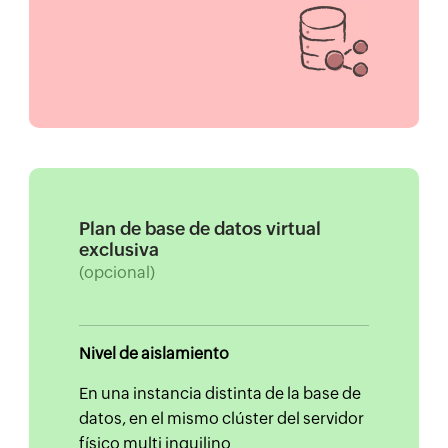
Plan de base de datos virtual
exclusiva
(opcional)
Nivel de aislamiento
En una instancia distinta de la base de
datos, en el mismo clúster del servidor
físico multi inquilino