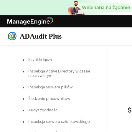
Webinaria na żądanie
Szybkie łącza
Inspekcja Active Directory w czasie
rzeczywistym
Inspekcja serwera plików
Śledzenie pracowników
Ś
Audyt zgodności
Inspekcja serwera członkowskiego