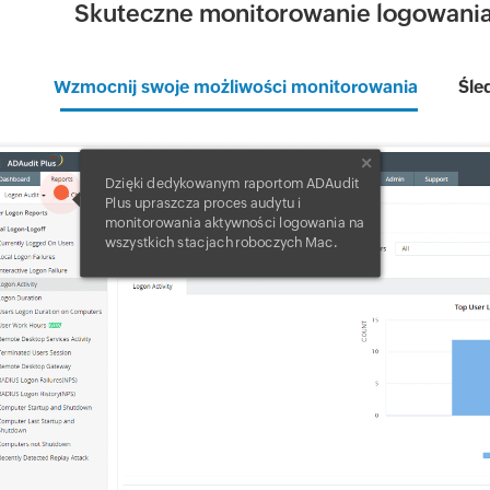
Skuteczne monitorowanie logowania
Wzmocnij swoje możliwości monitorowania
Śle
Dzięki dedykowanym raportom ADAudit
1
Plus upraszcza proces audytu i
monitorowania aktywności logowania na
wszystkich stacjach roboczych Mac.