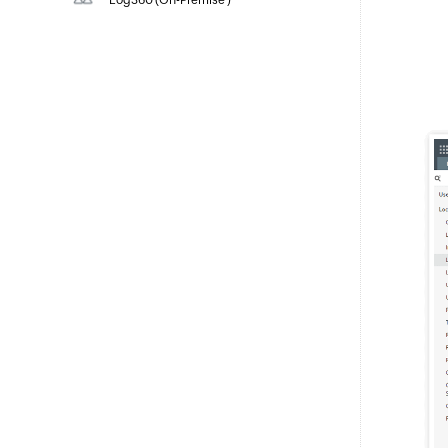
Log360 (
On-Premise
)
pracowników w ekosystemach hybrydowych
Zarządzanie tożsamościami i dostępem dla
pracowników w ekosystemach hybrydowych