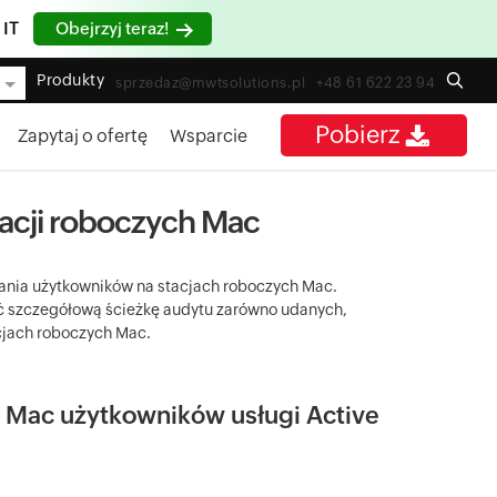
 IT
Obejrzyj teraz!
Produkty
sprzedaz@mwtsolutions.pl
+48 61 622 23 94
Pobierz
Zapytaj o ofertę
Wsparcie
tacji roboczych Mac
ania użytkowników na stacjach roboczych Mac.
ć szczegółową ścieżkę audytu zarówno udanych,
acjach roboczych Mac.
 Mac użytkowników usługi Active