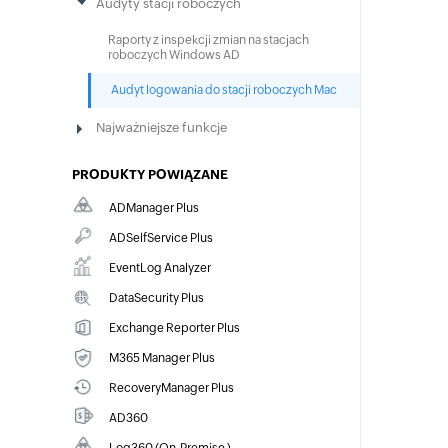
Audyty stacji roboczych
Raporty z inspekcji zmian na stacjach
roboczych Windows AD
Audyt logowania do stacji roboczych Mac
Najważniejsze funkcje
PRODUKTY POWIĄZANE
ADManager Plus
Zarządzanie i raportowanie Active Directory,
ADSelfService Plus
Microsoft 365 i Exchange
Samoobsługa haseł, MFA dla punktów końcowych,
EventLog Analyzer
dostęp warunkowy i SSO dla przedsiębiorstw
Wyczerpujące zarządzanie dziennikami i
DataSecurity Plus
zgodnością IT
Inspekcje plików, przeciwdziałanie wyciekom
Exchange Reporter Plus
danych i ocena ryzyka danych
Raportowanie, audyty i monitorowanie dla
M365 Manager Plus
hybrydowego Exchange i Skype
Zarządzanie, raportowanie i inspekcje Microsoft
RecoveryManager Plus
365
Tworzenie kopii zapasowych i odzyskiwanie Active
AD360
Directory, Microsoft 365 i Exchange
Zarządzanie tożsamościami i dostępem dla