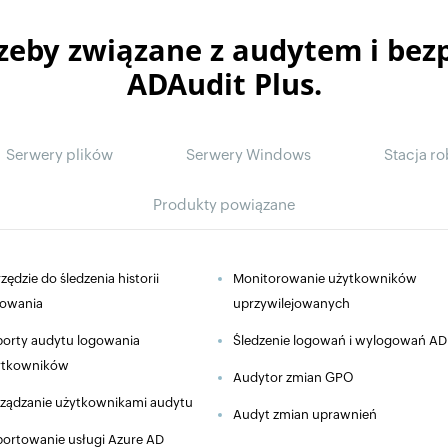
rzeby związane z audytem i bez
ADAudit Plus.
Serwery plików
Serwery Windows
Stacja r
Produkty powiązane
zędzie do śledzenia historii
Monitorowanie użytkowników
gowania
uprzywilejowanych
orty audytu logowania
Śledzenie logowań i wylogowań AD
ytkowników
Audytor zmian GPO
ządzanie użytkownikami audytu
Audyt zmian uprawnień
ortowanie usługi Azure AD