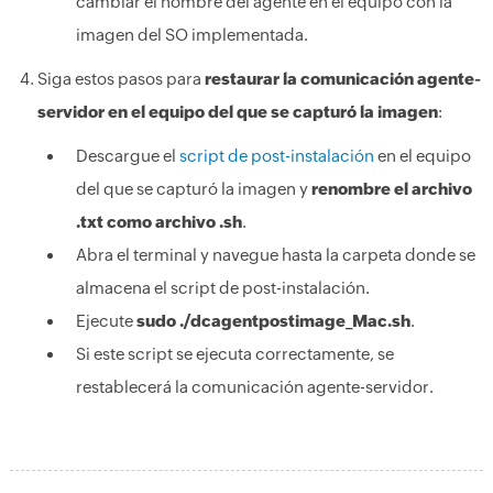
cambiar el nombre del agente en el equipo con la
imagen del SO implementada.
Siga estos pasos para
restaurar la comunicación agente-
servidor en el equipo del que se capturó la imagen
:
Descargue el
script de post-instalación
en el equipo
del que se capturó la imagen y
renombre el archivo
.txt como archivo .sh
.
Abra el terminal y navegue hasta la carpeta donde se
almacena el script de post-instalación.
Ejecute
sudo ./dcagentpostimage_Mac.sh
.
Si este script se ejecuta correctamente, se
restablecerá la comunicación agente-servidor.