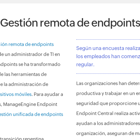
Gestión remota de endpoint
ión remota de endpoints
Según una encuesta realiza
 de un administrador de TI en
los empleados han comenza
ndpoints se ha transformado
regular.
e las herramientas de
Las organizaciones han deter
de la administración de
productiva y trabajar en un e
sitivos móviles
. Para ayudar a
seguridad que proporcione u
es, ManageEngine Endpoint
Endpoint Central realiza act
estión unificada de endpoints
ayudan a los administradores 
organización, aseguran de ma
 transición repentina