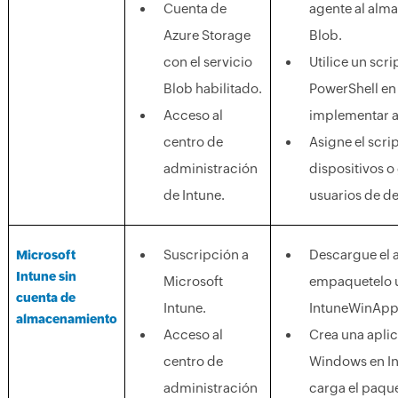
Cuenta de
agente al alm
Azure Storage
Blob.
con el servicio
Utilice un scri
Blob habilitado.
PowerShell en
Acceso al
implementar a
centro de
Asigne el scrip
administración
dispositivos o
de Intune.
usuarios de de
Suscripción a
Descargue el 
Microsoft
Intune sin
Microsoft
empaquetelo 
cuenta de
Intune.
IntuneWinAppU
almacenamiento
Acceso al
Crea una apli
centro de
Windows en In
administración
carga el paque