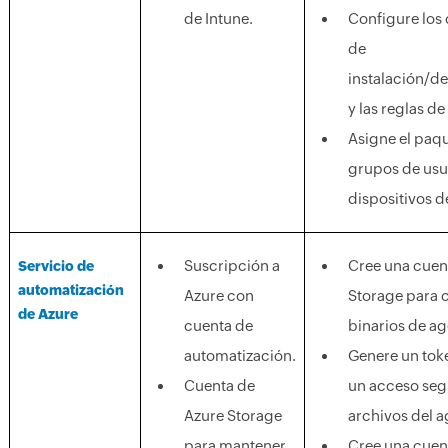
de Intune.
Configure lo
de
instalación/de
y las reglas d
Asigne el paqu
grupos de usu
dispositivos 
Suscripción a
Cree una cuen
Servicio de
automatización
Azure con
Storage para 
de Azure
cuenta de
binarios de ag
automatización.
Genere un tok
Cuenta de
un acceso segu
Azure Storage
archivos del a
para mantener
Cree una cuen