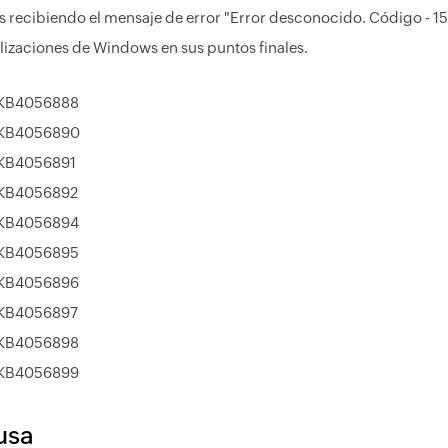
s recibiendo el mensaje de error "Error desconocido. Código - 156
lizaciones de Windows en sus puntos finales.
KB4056888
KB4056890
KB4056891
KB4056892
KB4056894
KB4056895
KB4056896
KB4056897
KB4056898
KB4056899
usa