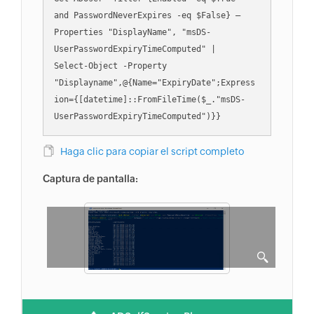
and PasswordNeverExpires -eq $False} –
Properties "DisplayName", "msDS-
UserPasswordExpiryTimeComputed" |

Select-Object -Property 
"Displayname",@{Name="ExpiryDate";Express
ion={[datetime]::FromFileTime($_."msDS-
UserPasswordExpiryTimeComputed")}}
Haga clic para copiar el script completo
Captura de pantalla: