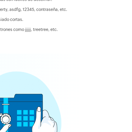
ty, asdfg, 12345, contraseña, etc.
iado cortas.
ones como jjjjj, treetree, etc.