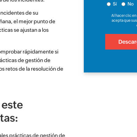
Sí
No
incidentes de su
Al hacer clic en 
añana, el mejor punto de
acepta que sus
icas se ajustan a los
comprobar rápidamente si
rácticas de gestión de
os retos de la resolución de
!
 este
tas:
ales prácticas de gestión de