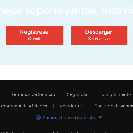
jor soporte juntos, más rá
Registrese
Descargar
(Cloud)
(On-Premise)
Términos de Servicio
Seguridad
Cumplimiento
Programa de Afiliados
Newsletter
Contacto de venta
América Latina (Spanish)