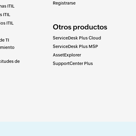
Registrarse
as ITIL
 ITIL
os ITIL
Otros productos
ServiceDesk Plus Cloud
de TI
ServiceDesk Plus MSP
imiento
AssetExplorer
citudes de
SupportCenter Plus