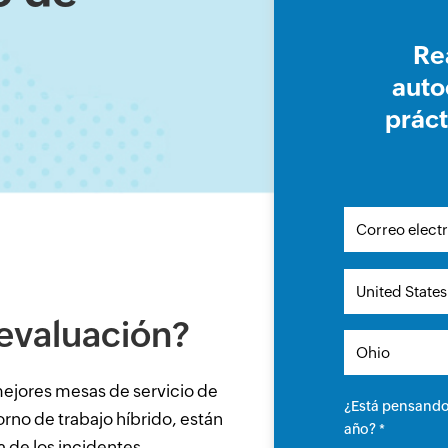
Re
auto
práct
 evaluación?
 mejores mesas de servicio de
¿Está pensando 
rno de trabajo híbrido, están
año? *
 de los incidentes.