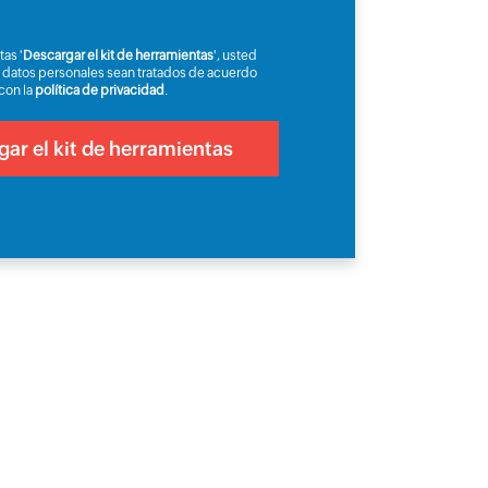
tas '
Descargar el kit de herramientas
', usted
 datos personales sean tratados de acuerdo
con la
política de privacidad
.