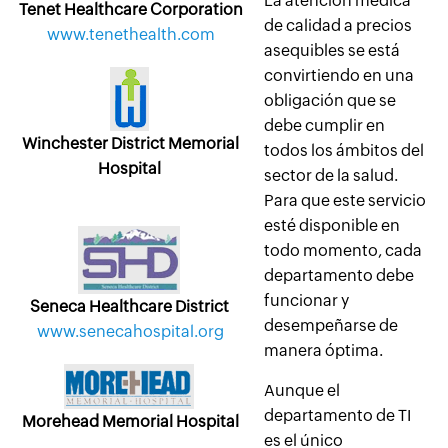
La atención médica
Tenet Healthcare Corporation
de calidad a precios
www.tenethealth.com
asequibles se está
convirtiendo en una
obligación que se
debe cumplir en
Winchester District Memorial
todos los ámbitos del
Hospital
sector de la salud.
Para que este servicio
esté disponible en
todo momento, cada
departamento debe
funcionar y
Seneca Healthcare District
desempeñarse de
www.senecahospital.org
manera óptima.
Aunque el
departamento de TI
Morehead Memorial Hospital
es el único