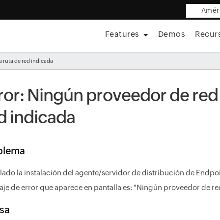
Améri
Features
Demos
Recur
a ruta de red indicada
ror: Ningún proveedor de red 
d indicada
blema
llado la instalación del agente/servidor de distribución de Endpo
je de error que aparece en pantalla es: "Ningún proveedor de red
sa