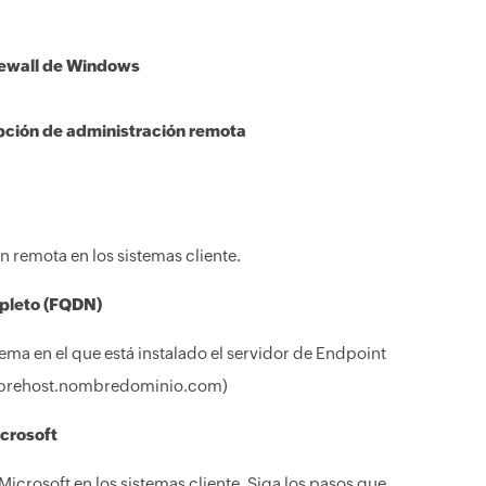
rewall de Windows
pción de administración remota
 remota en los sistemas cliente.
mpleto (FQDN)
ema en el que está instalado el servidor de Endpoint
ombrehost.nombredominio.com)
icrosoft
icrosoft en los sistemas cliente. Siga los pasos que