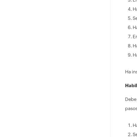
H
S
H
E
H
H
Ha in
Habil
Debe 
pasos
H
S