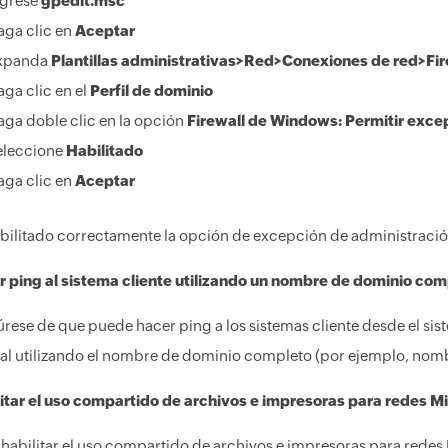
ngrese
gpedit.msc
aga clic en
Aceptar
xpanda
Plantillas administrativas>Red>Conexiones de red>Fi
ga clic en el
Perfil de dominio
aga doble clic en la opción
Firewall de Windows: Permitir exce
eleccione
Habilitado
aga clic en
Aceptar
bilitado correctamente la opción de excepción de administración
 ping al sistema cliente utilizando un nombre de dominio co
rese de que puede hacer ping a los sistemas cliente desde el sist
al utilizando el nombre de dominio completo (por ejemplo, n
itar el uso compartido de archivos e impresoras para redes M
habilitar el uso compartido de archivos e impresoras para redes M