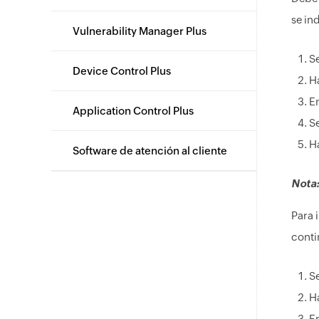
se in
Vulnerability Manager Plus
S
Device Control Plus
H
E
Application Control Plus
Se
H
Software de atención al cliente
Nota:
Para 
conti
S
H
E