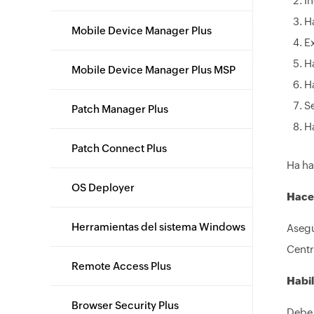
I
H
Mobile Device Manager Plus
E
Ha
Mobile Device Manager Plus MSP
H
S
Patch Manager Plus
H
Patch Connect Plus
Ha ha
OS Deployer
Hacer
Herramientas del sistema Windows
Asegú
Centr
Remote Access Plus
Habil
Browser Security Plus
Debe 