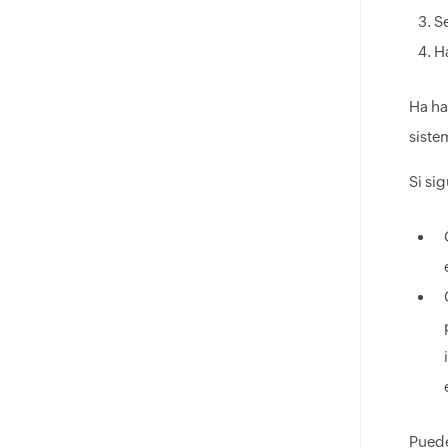
Se
H
Ha ha
siste
Si si
Puede