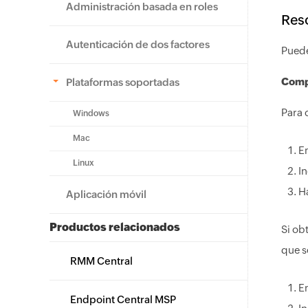
Administración basada en roles
Res
Autenticación de dos factores
Puede
Compr
Plataformas soportadas
Para 
Windows
Mac
En
Linux
I
H
Aplicación móvil
Productos relacionados
Si ob
que s
RMM Central
En
Endpoint Central MSP