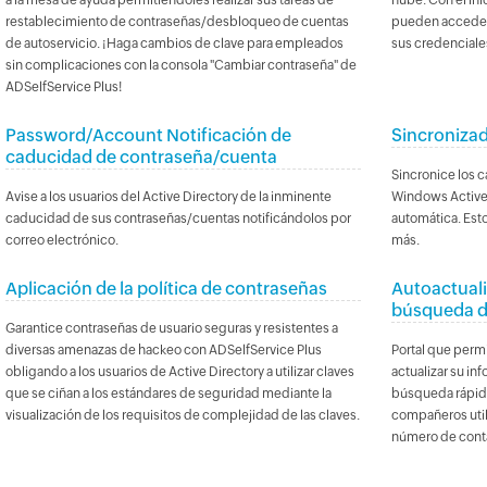
a la mesa de ayuda permitiéndoles realizar sus tareas de
nube. Con el ini
restablecimiento de contraseñas/desbloqueo de cuentas
pueden acceder 
de autoservicio. ¡Haga cambios de clave para empleados
sus credenciales
sin complicaciones con la consola "Cambiar contraseña" de
ADSelfService Plus!
Password/Account Notificación de
Sincroniza
caducidad de contraseña/cuenta
Sincronice los 
Avise a los usuarios del Active Directory de la inminente
Windows Active 
caducidad de sus contraseñas/cuentas notificándolos por
automática. Esto
correo electrónico.
más.
Aplicación de la política de contraseñas
Autoactuali
búsqueda d
Garantice contraseñas de usuario seguras y resistentes a
diversas amenazas de hackeo con ADSelfService Plus
Portal que permi
obligando a los usuarios de Active Directory a utilizar claves
actualizar su in
que se ciñan a los estándares de seguridad mediante la
búsqueda rápida
visualización de los requisitos de complejidad de las claves.
compañeros uti
número de conta