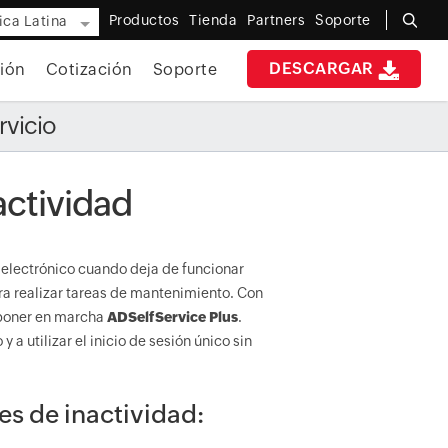
Productos
Tienda
Partners
Soporte
ca Latina
DESCARGAR
ión
Cotización
Soporte
rvicio
actividad
 electrónico cuando deja de funcionar
ra realizar tareas de mantenimiento. Con
 poner en marcha
ADSelfService Plus
.
 a utilizar el inicio de sesión único sin
es de inactividad: