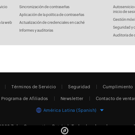
vicio
Sincronización de contraseñas
Autoservicio 
inicio de ses
Aplicación de la política de contraseñas
Gestión móvi
 la web
Actualización de credenciales en caché
Seguridad y 
Informes y auditorías
Auditoría de 
Términos de Servicio
Seguridad
Cumplimiento
Programa de Afiliados
Newsletter
Contacto de venta
América Latina (Spanish)
2026
Zoho Corporation Pvt. Ltd.
Todos los derechos reservad