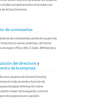
cio de sesión único empresarial, los usuarios
a todas sus aplicaciones en la nube con
 de Active Directory.
dor de contraseñas
cambios de contraseña/cuenta de usuario de
Directory en varios sistemas y de forma
s incluyen Office 365, G Suite, IBM iSeries y
zación del directorio
y
entro de la empresa
te a los usuarios de Active Directory
formación más reciente y función de
 para localizar información sobre
lizando claves de búsqueda, como el
cto de la persona en cuestión.